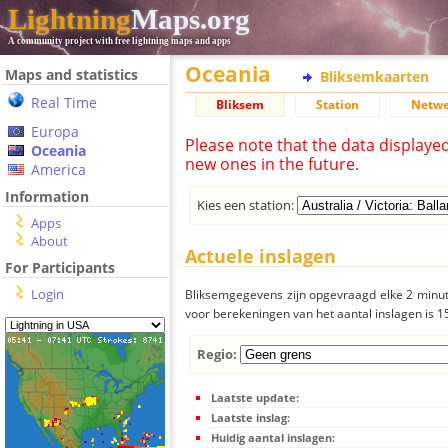
Lightning
Maps.org
A community project with free lightning maps and apps
Oceania
Maps and statistics
Bliksemkaarten
Real Time
Bliksem
Station
Netwe
Europa
Please note that the data displaye
Oceania
new ones in the future.
America
Information
Kies een station:
Apps
About
Actuele inslagen
For Participants
Login
Bliksemgegevens zijn opgevraagd elke 2 minute
voor berekeningen van het aantal inslagen is 
Regio:
Laatste update:
Laatste inslag:
Huidig aantal inslagen: