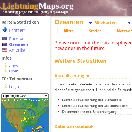
Lightning
Maps.org
A community project with free lightning maps and apps
Ozeanien
Karten/Statistiken
Blitzkarten
Echtzeit
Blitze
Station
Netzwer
Europa
Please note that the data displaye
Ozeanien
new ones in the future.
Amerika
Infos
Weitere Statistiken
Apps
Über
Aktualisierungen
Für Teilnehmer
In bestimmten Zeitintervallen werden alle no
Login
dieser Seite gespeichert. Hier sind die Zeitpunk
Letzte Aktualisierung der Blitzdaten:
Letzte Aktualisierung der Stationsdaten:
Datenverkehr mit Blitzortung.org:
Datenbankstatistik