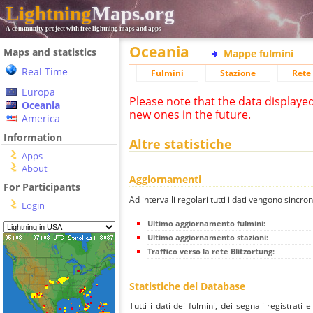
Lightning
Maps.org
A community project with free lightning maps and apps
Oceania
Maps and statistics
Mappe fulmini
Real Time
Fulmini
Stazione
Rete 
Europa
Please note that the data displaye
Oceania
new ones in the future.
America
Information
Altre statistiche
Apps
About
Aggiornamenti
For Participants
Ad intervalli regolari tutti i dati vengono sincron
Login
Ultimo aggiornamento fulmini:
Ultimo aggiornamento stazioni:
Traffico verso la rete Blitzortung:
Statistiche del Database
Tutti i dati dei fulmini, dei segnali registrati