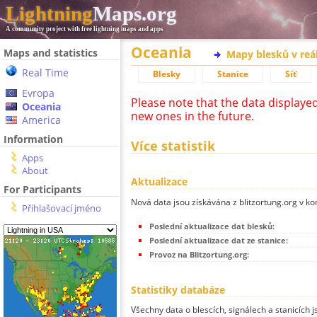
Lightning
Maps.org
A community project with free lightning maps and apps
Oceania
Maps and statistics
Mapy blesků v reá
Real Time
Blesky
Stanice
Síť
Evropa
Please note that the data displaye
Oceania
new ones in the future.
America
Information
Více statistik
Apps
About
Aktualizace
For Participants
Nová data jsou získávána z blitzortung.org v ko
Přihlašovací jméno
Poslední aktualizace dat blesků:
Poslední aktualizace dat ze stanice:
Provoz na Blitzortung.org:
Statistiky databáze
Všechny data o blescích, signálech a stanicích 