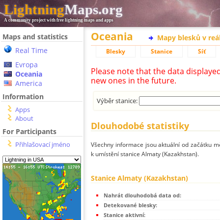
Lightning
Maps.org
A community project with free lightning maps and apps
Oceania
Maps and statistics
Mapy blesků v reá
Real Time
Blesky
Stanice
Síť
Evropa
Please note that the data displaye
Oceania
new ones in the future.
America
Information
Výběr stanice:
Apps
About
Dlouhodobé statistiky
For Participants
Přihlašovací jméno
Všechny informace jsou aktuální od začátku mě
k umístění stanice Almaty (Kazakhstan).
Stanice Almaty (Kazakhstan)
Nahrát dlouhodobá data od:
Detekované blesky:
Stanice aktivní: