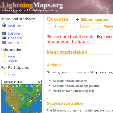
Lightning
Maps.org
A community project with free lightning maps and apps
Oceania
Maps and statistics
Bliksemkaarten
Real Time
Bliksem
Station
Netwe
Europa
Please note that the data displaye
Oceania
new ones in the future.
America
Information
Meer statistieken
Apps
About
Updates
For Participants
Nieuwe gegevens zijn verzameld bij blitzortung.
Login
Laatste nieuwe bliksem:
Laatste nieuwe stationgegevens:
Verkeer naar Blitzortung.org:
Database statistieken
Alle bliksem-, signaal- en stationgegevens z