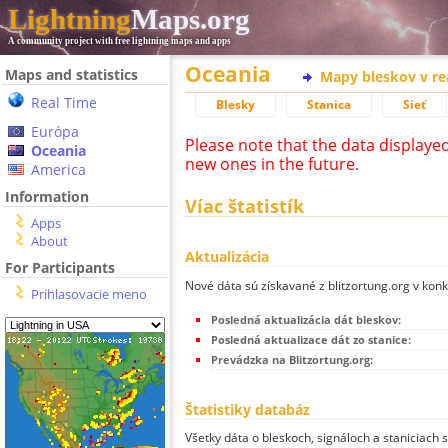
Lightning
Maps.org
A community project with free lightning maps and apps
Oceania
Maps and statistics
Mapy bleskov v r
Real Time
Blesky
Stanica
Sieť
Európa
Please note that the data displaye
Oceania
new ones in the future.
America
Information
Víac štatistík
Apps
About
Aktualizácia
For Participants
Nové dáta sú získavané z blitzortung.org v kon
Prihlasovacie meno
Posledná aktualizácia dát bleskov:
Posledná aktualizace dát zo stanice:
Prevádzka na Blitzortung.org:
Štatistiky databáz
Všetky dáta o bleskoch, signáloch a staniciach 