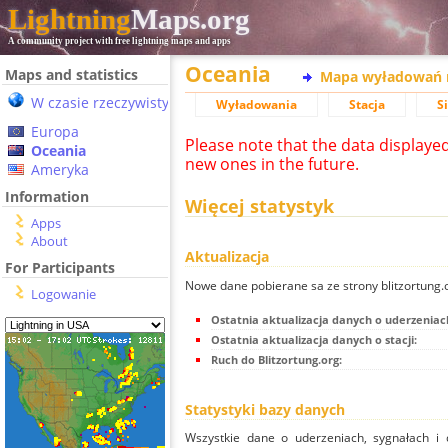
Lightning
Maps.org
A community project with free lightning maps and apps
Oceania
Maps and statistics
Mapa wyładowań 
W czasie rzeczywistym
Wyładowania
Stacja
S
Europa
Please note that the data displaye
Oceania
new ones in the future.
Ameryka
Information
Więcej statystyk
Apps
About
Aktualizacja
For Participants
Nowe dane pobierane sa ze strony blitzortung
Logowanie
Ostatnia aktualizacja danych o uderzeniac
Ostatnia aktualizacja danych o stacji:
Ruch do Blitzortung.org:
Statystyki bazy danych
Wszystkie dane o uderzeniach, sygnałach i 