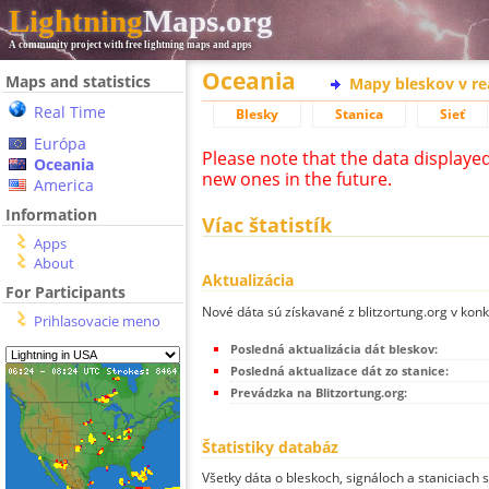
Lightning
Maps.org
A community project with free lightning maps and apps
Oceania
Maps and statistics
Mapy bleskov v r
Real Time
Blesky
Stanica
Sieť
Európa
Please note that the data displaye
Oceania
new ones in the future.
America
Information
Víac štatistík
Apps
About
Aktualizácia
For Participants
Nové dáta sú získavané z blitzortung.org v kon
Prihlasovacie meno
Posledná aktualizácia dát bleskov:
Posledná aktualizace dát zo stanice:
Prevádzka na Blitzortung.org:
Štatistiky databáz
Všetky dáta o bleskoch, signáloch a staniciach 