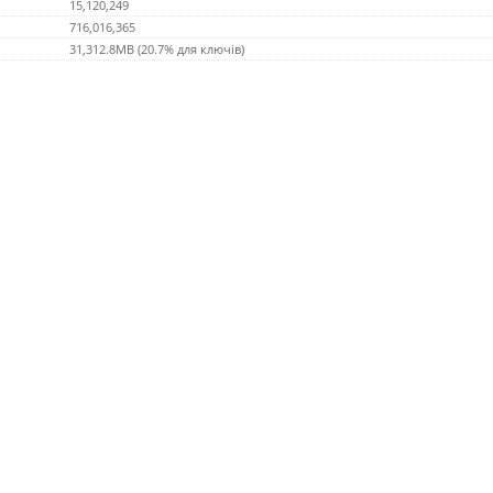
15,120,249
716,016,365
31,312.8MB (20.7% для ключів)