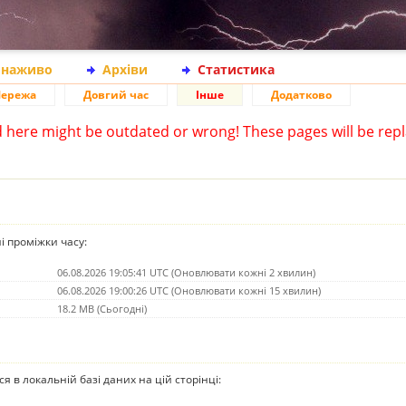
 наживо
Архіви
Статистика
ережа
Довгий час
Інше
Додатково
d here might be outdated or wrong! These pages will be repl
ні проміжки часу:
06.08.2026 19:05:41 UTC (Оновлювати кожні 2 хвилин)
06.08.2026 19:00:26 UTC (Оновлювати кожні 15 хвилин)
18.2 MB (Сьогодні)
ься в локальній базі даних на цій сторінці: