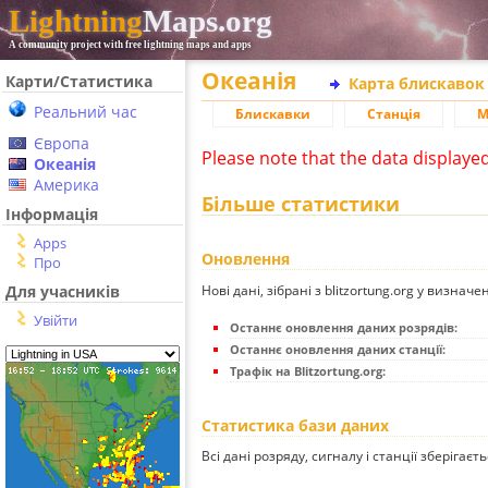
Lightning
Maps.org
A community project with free lightning maps and apps
Океанія
Карти/Статистика
Карта блискавок
Реальний час
Блискавки
Станція
М
Європа
Please note that the data displaye
Океанія
Америка
Більше статистики
Інформація
Apps
Оновлення
Про
Нові дані, зібрані з blitzortung.org у визначе
Для учасників
Увійти
Останнє оновлення даних розрядів:
Останнє оновлення даних станції:
Трафік на Blitzortung.org:
Статистика бази даних
Всі дані розряду, сигналу і станції зберігаєт