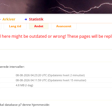
Arkiver
Statistik
Lang tid
Andet
Avanceret
d here might be outdated or wrong! These pages will be repl
nerede intervaller:
08-08-2026 04:23:20 UTC (Opdateres hvert 2 minutter)
08-08-2026 04:11:59 UTC (Opdateres hvert 15 minutter)
4.8 MB (I dag)
 lokal database p? denne hjemmeside: