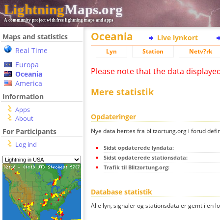
Lightning
Maps.org
A community project with free lightning maps and apps
Oceania
Maps and statistics
Live lynkort
Real Time
Lyn
Station
Netv?rk
Europa
Please note that the data displaye
Oceania
America
Mere statistik
Information
Apps
Opdateringer
About
Nye data hentes fra blitzortung.org i forud defi
For Participants
Log ind
Sidst opdaterede lyndata:
Sidst opdaterede stationsdata:
Trafik til Blitzortung.org:
Database statistik
Alle lyn, signaler og stationsdata er gemt i en