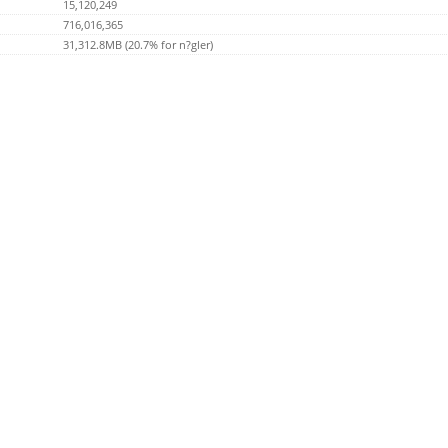
15,120,249
716,016,365
31,312.8MB (20.7% for n?gler)