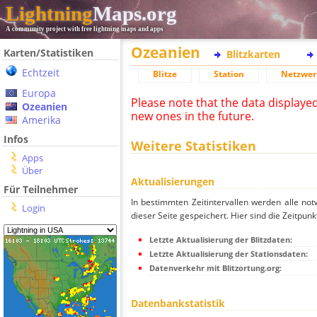
Lightning
Maps.org
A community project with free lightning maps and apps
Ozeanien
Karten/Statistiken
Blitzkarten
Echtzeit
Blitze
Station
Netzwer
Europa
Please note that the data displaye
Ozeanien
new ones in the future.
Amerika
Infos
Weitere Statistiken
Apps
Über
Aktualisierungen
Für Teilnehmer
In bestimmten Zeitintervallen werden alle no
Login
dieser Seite gespeichert. Hier sind die Zeitpunk
Letzte Aktualisierung der Blitzdaten:
Letzte Aktualisierung der Stationsdaten:
Datenverkehr mit Blitzortung.org:
Datenbankstatistik