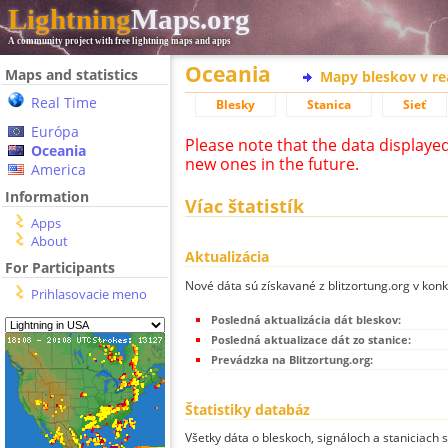
Lightning
Maps.org
A community project with free lightning maps and apps
Oceania
Maps and statistics
Mapy bleskov v r
Real Time
Blesky
Stanica
Sieť
Európa
Please note that the data displaye
Oceania
new ones in the future.
America
Information
Víac štatistík
Apps
About
Aktualizácia
For Participants
Nové dáta sú získavané z blitzortung.org v kon
Prihlasovacie meno
Posledná aktualizácia dát bleskov:
Posledná aktualizace dát zo stanice:
Prevádzka na Blitzortung.org:
Štatistiky databáz
Všetky dáta o bleskoch, signáloch a staniciach 