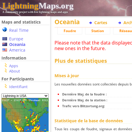
Lightning
Maps.org
A community project with free lightning maps and apps
Oceania
Maps and statistics
Cartes
Arc
Real Time
Foudre
Station
Réseau
Europe
Please note that the data displaye
Oceania
new ones in the future.
America
Information
Plus de statistiques
Apps
About
Mises à jour
For Participants
Les nouvelles données sont collectées depuis bli
Identifiant
Dernière Maj. de la foudre :
Dernière Maj. de la station :
Trafic vers Blitzortung.org:
Statistique de la base de données
Tous les coups de foudre, signaux et donnée