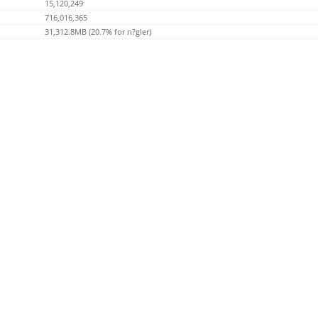
15,120,249
716,016,365
31,312.8MB (20.7% for n?gler)