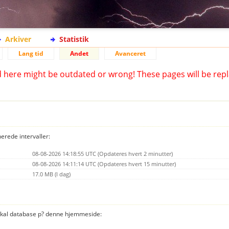
Arkiver
Statistik
Lang tid
Andet
Avanceret
d here might be outdated or wrong! These pages will be repl
nerede intervaller:
08-08-2026 14:18:55 UTC (Opdateres hvert 2 minutter)
08-08-2026 14:11:14 UTC (Opdateres hvert 15 minutter)
17.0 MB (I dag)
 lokal database p? denne hjemmeside: