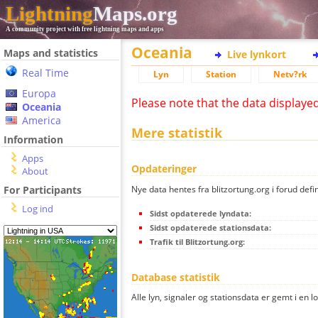
Lightning
Maps.org
A community project with free lightning maps and apps
Oceania
Maps and statistics
Live lynkort
Real Time
Lyn
Station
Netv?rk
Europa
Please note that the data displaye
Oceania
America
Mere statistik
Information
Apps
Opdateringer
About
Nye data hentes fra blitzortung.org i forud defi
For Participants
Log ind
Sidst opdaterede lyndata:
Sidst opdaterede stationsdata:
Trafik til Blitzortung.org:
Database statistik
Alle lyn, signaler og stationsdata er gemt i en