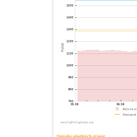
73
19.5
Mongolia
74
19.5
Mongolia
75
22.2
Mongolia
76
19.5
Viet Nam
77
19.5
Malaysia
78
19.3
Thailand
79
19.5
Myanmar
80
19.5
India
81
22.2
Bangladesh
82
22.2
Singapore
83
19.5
Russland
84
10.4
Australia / Northern Territory
85
19.5
Tajikistan
86
19.1
Australia / Queensland
87
10.4
United States / Hawaii
88
19.5
United States / Hawaii
89
19.3
Australia / Queensland
90
19.5
Australia / Queensland
91
19.5
Australia / Queensland
92
19.5
Canada
93
19.5
Australia / Queensland
94
19.5
Australia / Queensland
95
10.4
Australia / Queensland
96
19.3
Australia / Queensland
97
Canada
98
10.4
Russland
99
19.5
Australia / New South Wales
100
19.5
Fínsko
Signály všetkých staníc