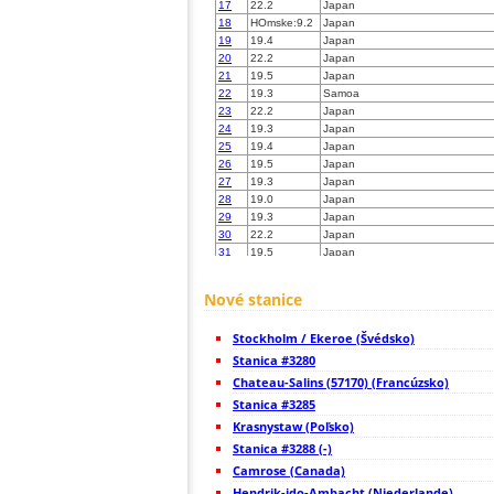
17
22.2
Japan
18
HOmske:9.2
Japan
19
19.4
Japan
20
22.2
Japan
21
19.5
Japan
22
19.3
Samoa
23
22.2
Japan
24
19.3
Japan
25
19.4
Japan
26
19.5
Japan
27
19.3
Japan
28
19.0
Japan
29
19.3
Japan
30
22.2
Japan
31
19.5
Japan
32
19.5
Japan
33
10.4
Japan
Nové stanice
34
19.5
Japan
35
19.5
Japan
Stockholm / Ekeroe (Švédsko)
36
19.4
Japan
37
Stanica #3280
19.0
Japan
38
19.4
Japan
Chateau-Salins (57170) (Francúzsko)
39
19.5
Japan
Stanica #3285
40
19.5
Japan
Krasnystaw (Poľsko)
41
19.5
Japan
42
Stanica #3288 (-)
19.3
Japan
43
19.5
Japan
Camrose (Canada)
44
19.3
Japan
Hendrik-ido-Ambacht (Niederlande)