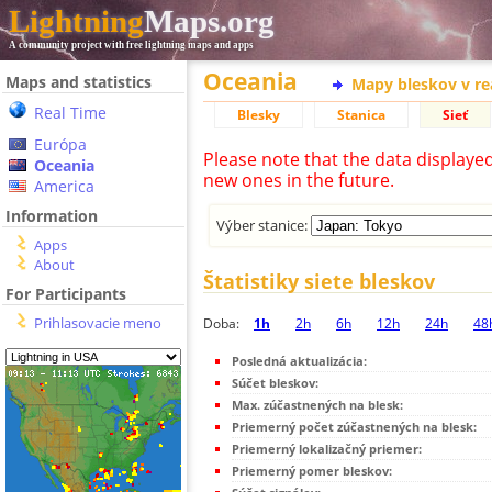
Lightning
Maps.org
A community project with free lightning maps and apps
Oceania
Maps and statistics
Mapy bleskov v r
Real Time
Blesky
Stanica
Sieť
Európa
Please note that the data displaye
Oceania
new ones in the future.
America
Information
Výber stanice:
Apps
About
Štatistiky siete bleskov
For Participants
Prihlasovacie meno
Doba:
1h
2h
6h
12h
24h
48
Posledná aktualizácia:
Súčet bleskov:
Max. zúčastnených na blesk:
Priemerný počet zúčastnených na blesk:
Priemerný lokalizačný priemer:
Priemerný pomer bleskov: