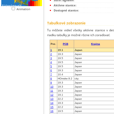
Súčet signálov:
Aktívne stanice:
Animation
Dostupné stanice:
Tabuľkové zobrazenie
Tu môžete vidieť všetky aktívne stanice v de
riadku tabuľky je možné rôzne ich zoraďovať.
Poz.
PCB
Krajina
1
19.1
Japan
2
19.3
Japan
3
19.5
Japan
4
19.5
Japan
5
19.5
Japan
6
19.3
Japan
7
10.4
Japan
8
HOmske:9.2
city;
9
19.3
Japan
10
19.3
Japan
11
19.3
Japan
12
19.1
Japan
13
22.2
Japan
14
19.3
Japan
15
22.2
Japan
16
19.5
Japan