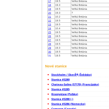
17
19.5
Veľká Británia
18
19.3
Veľká Británia
19
19.5
Veľká Británia
20
19.3
?
21
10.2
Veľká Británia
22
19.5
Veľká Británia
23
19.5
Veľká Británia
24
10.4
Veľká Británia
25
19.5
Veľká Británia
26
19.5
Veľká Británia
27
19.5
Veľká Británia
28
19.5
Veľká Británia
29
19.3
Veľká Británia
30
19.5
Veľká Británia
31
19.5
Veľká Británia
32
19.5
Veľká Británia
33
22.2
Veľká Británia
Nové stanice
34
10.3
Veľká Británia
35
19.3
Veľká Británia
Stockholm / EkerÃ¶ (Švédsko)
36
10.4
Veľká Británia
37
Stanica #3280
19.5
Veľká Británia
38
19.5
Veľká Británia
Chateau-Salins (57170) (Francúzsko)
39
19.1
Veľká Británia
Stanica #3285
40
10.4
Veľká Británia
Krasnystaw (Poľsko)
41
19.3
Veľká Británia
42
Stanica #3288 (-)
19.5
Veľká Británia
43
19.5
Veľká Británia
Stanica #3286 (Nemecko)
44
22.2
Veľká Británia
Camrose (Canada)