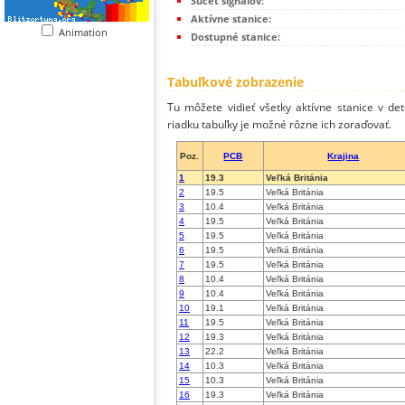
Súčet signálov:
Aktívne stanice:
Animation
Dostupné stanice:
Tabuľkové zobrazenie
Tu môžete vidieť všetky aktívne stanice v de
riadku tabuľky je možné rôzne ich zoraďovať.
Poz.
PCB
Krajina
1
19.3
Veľká Británia
2
19.5
Veľká Británia
3
10.4
Veľká Británia
4
19.5
Veľká Británia
5
19.5
Veľká Británia
6
19.5
Veľká Británia
7
19.5
Veľká Británia
8
10.4
Veľká Británia
9
10.4
Veľká Británia
10
19.1
Veľká Británia
11
19.5
Veľká Británia
12
19.3
Veľká Británia
13
22.2
Veľká Británia
14
10.3
Veľká Británia
15
10.3
Veľká Británia
16
19.3
Veľká Británia