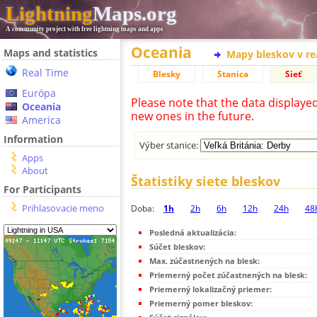
Lightning
Maps.org
A community project with free lightning maps and apps
Oceania
Maps and statistics
Mapy bleskov v r
Real Time
Blesky
Stanica
Sieť
Európa
Please note that the data displaye
Oceania
new ones in the future.
America
Information
Výber stanice:
Apps
About
Štatistiky siete bleskov
For Participants
Prihlasovacie meno
Doba:
1h
2h
6h
12h
24h
48
Posledná aktualizácia:
Súčet bleskov:
Max. zúčastnených na blesk:
Priemerný počet zúčastnených na blesk:
Priemerný lokalizačný priemer:
Priemerný pomer bleskov: