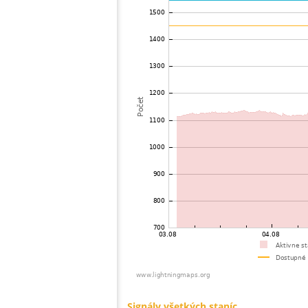
73
19.5
Veľká Británia
74
10.4
Veľká Británia
75
19.3
Veľká Británia
76
19.3
Írsko
77
19.3
Írsko
78
19.3
Veľká Británia
79
19.1
Francúzsko
80
19.5
Veľká Británia
81
10.4
Francúzsko
82
10.4
Veľká Británia
83
22.2
Veľká Británia
84
10.4
Veľká Británia
85
10.4
Niederlande
86
10.4
Francúzsko
87
19.5
Veľká Británia
88
19.4
Niederlande
89
22.2
?
90
19.1
Francúzsko
91
22.2
Francúzsko
92
22.0
Niederlande
93
10.3
Niederlande
94
19.3
Niederlande
95
10.3
Niederlande
96
19.5
Veľká Británia
97
22.2
Niederlande
98
19.5
Francúzsko
99
19.4
Niederlande
100
22.2
Niederlande
Signály všetkých staníc