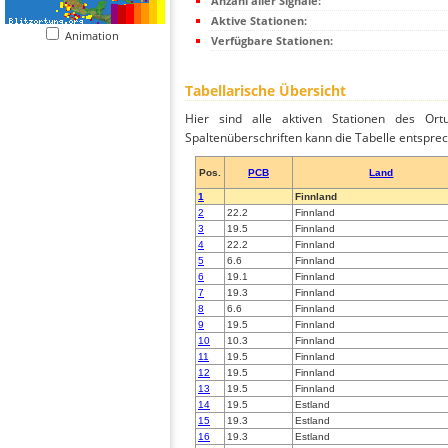
Anzahl aller Signale:
Aktive Stationen:
Animation
Verfügbare Stationen:
Tabellarische Übersicht
Hier sind alle aktiven Stationen des Ortu
Spaltenüberschriften kann die Tabelle entsprec
Pos.
PCB
Land
1
Finnland
2
22.2
Finnland
3
19.5
Finnland
4
22.2
Finnland
5
6.6
Finnland
6
19.1
Finnland
7
19.3
Finnland
8
6.6
Finnland
9
19.5
Finnland
10
10.3
Finnland
11
19.5
Finnland
12
19.5
Finnland
13
19.5
Finnland
14
19.5
Estland
15
19.3
Estland
16
19.3
Estland