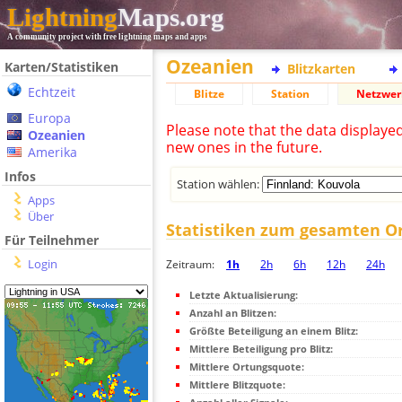
Lightning
Maps.org
A community project with free lightning maps and apps
Ozeanien
Karten/Statistiken
Blitzkarten
Echtzeit
Blitze
Station
Netzwer
Europa
Please note that the data displaye
Ozeanien
new ones in the future.
Amerika
Infos
Station wählen:
Apps
Über
Statistiken zum gesamten O
Für Teilnehmer
Login
Zeitraum:
1h
2h
6h
12h
24h
Letzte Aktualisierung:
Anzahl an Blitzen:
Größte Beteiligung an einem Blitz:
Mittlere Beteiligung pro Blitz:
Mittlere Ortungsquote:
Mittlere Blitzquote: