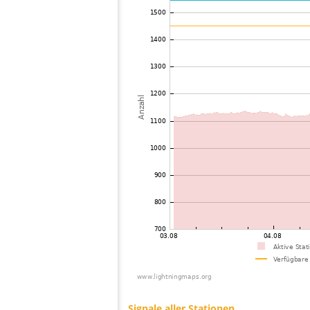
73
19.5
Schweden
74
19.5
Schweden
75
19.5
Schweden
76
22.2
Schweden
77
19.5
?
78
19.5
Schweden
79
19.5
Schweden
80
19.5
Schweden
81
19.3
Schweden
82
22.2
Russland
83
10.3
Schweden
84
19.5
Schweden
85
19.3
Russland
86
19.3
Schweden
87
19.3
Norwegen
88
10.4
Norwegen
89
10.4
Norwegen
90
19.5
Schweden
91
10.3
Norwegen
92
19.5
Norwegen
93
19.3
Russland
94
19.5
Schweden
95
19.5
Schweden
96
19.3
Norwegen
97
10.3
Russland
98
10.3
Polen
99
19.1
Norwegen
100
19.3
Norwegen
Signale aller Stationen