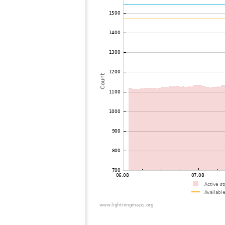
73
19.3
Russland
74
19.3
Sweden
75
19.5
Sweden
76
19.5
Sweden
77
19.5
Sweden
78
22.2
Sweden
79
19.3
Sweden
80
19.5
?
81
19.5
Sweden
82
19.5
Sweden
83
19.5
Sweden
84
19.3
Sweden
85
22.2
Russland
86
H0
Bel21251 city97ro
87
10.3
Sweden
88
19.5
Sweden
89
19.3
Russland
90
19.3
Sweden
91
19.3
Norway
92
10.4
Norway
93
10.4
Norway
94
19.5
Sweden
95
19.5
Norway
96
19.3
Russland
97
19.5
Sweden
98
19.3
Norway
99
10.3
Poland