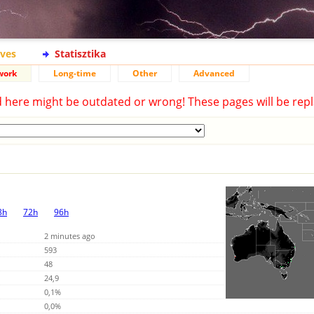
ives
Statisztika
work
Long-time
Other
Advanced
d here might be outdated or wrong! These pages will be repl
8h
72h
96h
2 minutes ago
593
48
24,9
0,1%
0,0%