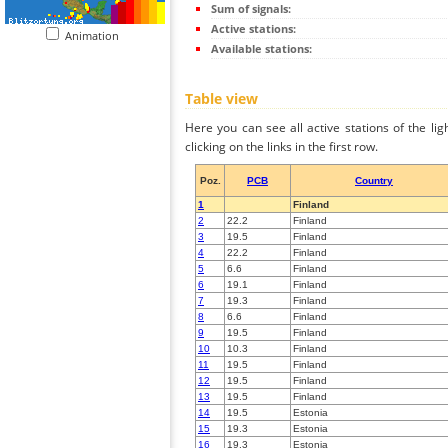
Sum of signals:
Active stations:
Animation
Available stations:
Table view
Here you can see all active stations of the li
clicking on the links in the first row.
Poz.
PCB
Country
1
Finland
2
22.2
Finland
3
19.5
Finland
4
22.2
Finland
5
6.6
Finland
6
19.1
Finland
7
19.3
Finland
8
6.6
Finland
9
19.5
Finland
10
10.3
Finland
11
19.5
Finland
12
19.5
Finland
13
19.5
Finland
14
19.5
Estonia
15
19.3
Estonia
16
19.3
Estonia