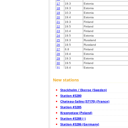
17
19.3
Estonia
18
19.3
Estonia
19
10.3
Estonia
20
19.4
Estonia
21
19.3
Finland
22
19.5
Finland
23
10.4
Finland
24
19.5
Estonia
25
19.3
Russland
26
19.5
Russland
27
6.8
Finland
28
19.4
Estonia
29
19.3
Estonia
30
19.5
Finland
31
19.4
Estonia
32
19.3
Estonia
33
19.5
Finland
New stations
34
10.4
Finland
35
19.3
Finland
Stockholm / Ekeroe (Sweden)
36
19.1
Estonia
37
Station #3280
10.4
Finland
38
19.3
Finland
Chateau-Salins (57170) (France)
39
6.8
Finland
Station #3285
40
19.4
Finland
Krasnystaw (Poland)
41
19.5
Finland
42
Station #3288 (-)
19.4
Estonia
43
19.5
Latvia
Station #3286 (Germany)
44
10.4
Russland