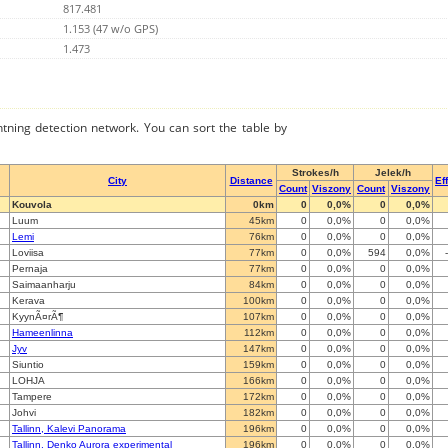
817.481
1.153 (47 w/o GPS)
1.473
ghtning detection network. You can sort the table by
Strokes/h
Jelek/h
City
Distance
Ef
Count
Viszony
Count
Viszony
Kouvola
0km
0
0,0%
0
0,0%
Luum
45km
0
0,0%
0
0,0%
Lemi
76km
0
0,0%
0
0,0%
Loviisa
77km
0
0,0%
594
0,0%
Pernaja
77km
0
0,0%
0
0,0%
Saimaanharju
84km
0
0,0%
0
0,0%
Kerava
100km
0
0,0%
0
0,0%
KyynÃ¤rÃ¶
107km
0
0,0%
0
0,0%
Hameenlinna
112km
0
0,0%
0
0,0%
Jyv
147km
0
0,0%
0
0,0%
Siuntio
159km
0
0,0%
0
0,0%
LOHJA
166km
0
0,0%
0
0,0%
Tampere
172km
0
0,0%
0
0,0%
Johvi
182km
0
0,0%
0
0,0%
Tallinn, Kalevi Panorama
196km
0
0,0%
0
0,0%
Tallinn, Denko Aurora experimental
196km
0
0,0%
0
0,0%