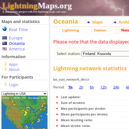
Lightning
Maps.org
A community project with free lightning maps and apps
Oceania
Maps and statistics
Maps
Arch
Real Time
Lightning
Station
Net
Europe
Please note that the data displaye
Oceania
America
Select station:
Information
Apps
Lightning network statistics
About
For Participants
bo_stat_network_descr
Login
Period:
1h
2h
6h
12h
24h
4
Last update:
Sum of strokes:
Max participants per stroke:
Mean participants per stroke:
Mean locating ratio:
Mean stroke ratio: