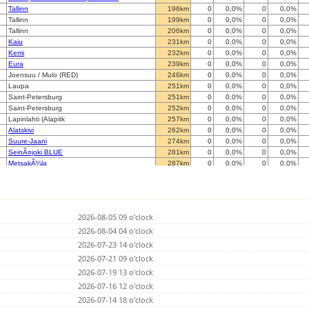
Tallinn
196km
0
0,0%
0
0,0%
Tallinn
199km
0
0,0%
0
0,0%
Tallinn
206km
0
0,0%
0
0,0%
Kaiu
231km
0
0,0%
0
0,0%
Kemi
232km
0
0,0%
0
0,0%
Eura
239km
0
0,0%
0
0,0%
Joensuu / Mulo (RED)
246km
0
0,0%
0
0,0%
Laupa
251km
0
0,0%
0
0,0%
Saint-Petersburg
251km
0
0,0%
0
0,0%
Saint-Petersburg
252km
0
0,0%
0
0,0%
Lapinlahti (Alapitk
257km
0
0,0%
0
0,0%
Alatskivi
262km
0
0,0%
0
0,0%
Suure-Jaani
274km
0
0,0%
0
0,0%
SeinÃ¤joki BLUE
281km
0
0,0%
0
0,0%
MetsakÃ¼la
287km
0
0,0%
0
0,0%
Kuke
305km
0
0,0%
0
0,0%
Kivilahti, Lake Koitere
306km
0
0,0%
0
0,0%
Sarvijoki
326km
0
0,0%
13005
0,0%
Nivala
338km
0
0,0%
0
0,0%
2026-08-05 09 o'clock
Valga
353km
0
0,0%
0
0,0%
Vaasa
2026-08-04 04 o'clock
353km
0
0,0%
0
0,0%
Haapavesi (Leppiojanpera)
364km
0
0,0%
0
0,0%
2026-07-23 14 o'clock
Haapavesi (Leppiojanpera)
364km
0
0,0%
0
0,0%
2026-07-21 09 o'clock
Mariehamn
374km
0
0,0%
0
0,0%
2026-07-19 13 o'clock
SÃ¶derudden
388km
0
0,0%
0
0,0%
Ruhnu
2026-07-16 12 o'clock
398km
0
0,0%
0
0,0%
Inciems
421km
0
0,0%
0
0,0%
2026-07-14 18 o'clock
Shoksha
456km
0
0,0%
0
0,0%