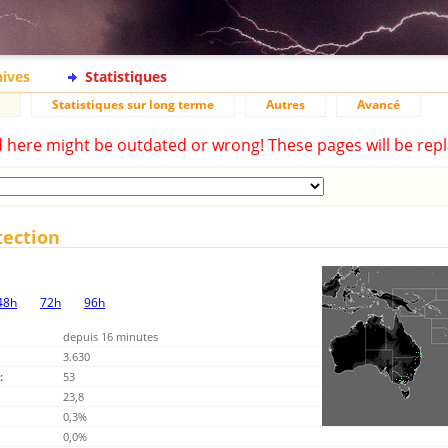
hives
Statistiques
Statistiques sur long terme
Autres
Avancé
d here might be outdated or wrong! These pages will be repl
tection
48h
72h
96h
depuis 16 minutes
3.630
:
53
23,8
0,3%
0,0%