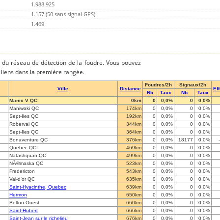
1.988.925
1.157 (50 sans signal GPS)
1.469
es du réseau de détection de la foudre. Vous pouvez
es liens dans la première rangée.
Foudres/2h
Signaux/2h
Ville
Distance
Ef
Nb
Taux
Nb
Taux
Manic V QC
0km
0
0,0%
0
0,0%
Maniwaki QC
174km
0
0,0%
0
0,0%
Sept-Iles QC
192km
0
0,0%
0
0,0%
Roberval QC
344km
0
0,0%
0
0,0%
Sept-Iles QC
364km
0
0,0%
0
0,0%
Bonaventure QC
376km
0
0,0%
18177
0,0%
Quebec QC
469km
0
0,0%
0
0,0%
Natashquan QC
499km
0
0,0%
0
0,0%
NÃ©maska QC
523km
0
0,0%
0
0,0%
Fredericton
543km
0
0,0%
0
0,0%
Val-d'or QC
635km
0
0,0%
0
0,0%
Saint-Hyacinthe, Quebec
639km
0
0,0%
0
0,0%
Hermon
650km
0
0,0%
0
0,0%
Bolton-Ouest
660km
0
0,0%
0
0,0%
Saint-Hubert
666km
0
0,0%
0
0,0%
Saint-Jean sur le richelieu
676km
0
0,0%
0
0,0%