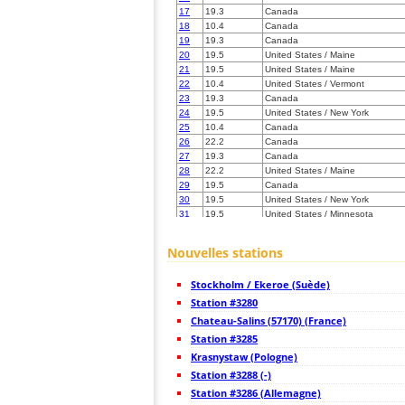
17
19.3
Canada
18
10.4
Canada
19
19.3
Canada
20
19.5
United States / Maine
21
19.5
United States / Maine
22
10.4
United States / Vermont
23
19.3
Canada
24
19.5
United States / New York
25
10.4
Canada
26
22.2
Canada
27
19.3
Canada
28
22.2
United States / Maine
29
19.5
Canada
30
19.5
United States / New York
31
19.5
United States / Minnesota
32
19.3
United States / New Hampshire
33
19.5
United States / New Hampshire
Nouvelles stations
34
19.3
United States / Massachusetts
35
19.3
United States / Massachusetts
Stockholm / Ekeroe (Suède)
36
19.3
Canada
37
Station #3280
19.5
Allemagne
38
19.5
United States / Massachusetts
Chateau-Salins (57170) (France)
39
19.3
United States / New York
Station #3285
40
19.3
United States / Massachusetts
Krasnystaw (Pologne)
41
19.5
United States / New York
42
Station #3288 (-)
19.5
United States / Massachusetts
43
10.4
Canada
Station #3286 (Allemagne)
44
19.5
United States / Massachusetts