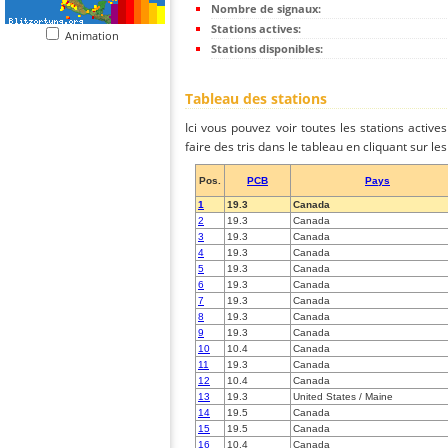
Nombre de signaux:
Stations actives:
Animation
Stations disponibles:
Tableau des stations
Ici vous pouvez voir toutes les stations activ
faire des tris dans le tableau en cliquant sur l
Pos.
PCB
Pays
1
19.3
Canada
2
19.3
Canada
3
19.3
Canada
4
19.3
Canada
5
19.3
Canada
6
19.3
Canada
7
19.3
Canada
8
19.3
Canada
9
19.3
Canada
10
10.4
Canada
11
19.3
Canada
12
10.4
Canada
13
19.3
United States / Maine
14
19.5
Canada
15
19.5
Canada
16
10.4
Canada