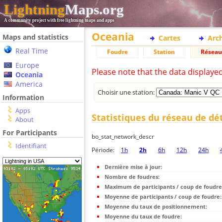
Lightning
Maps.org
A community project with free lightning maps and apps
Oceania
Maps and statistics
Cartes
Arc
Real Time
Foudre
Station
Réseau
Europe
Please note that the data displaye
Oceania
America
Choisir une station:
Information
Apps
Statistiques du réseau de dé
About
For Participants
bo_stat_network_descr
Identifiant
Période:
1h
2h
6h
12h
24h
Dernière mise à jour:
Nombre de foudres:
Maximum de participants / coup de foudre
Moyenne de participants / coup de foudre:
Moyenne du taux de positionnement:
Moyenne du taux de foudre: