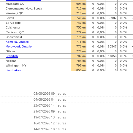
Matagami QC
694km
0
0,0%
0
0,0%
Clementsport, Nova Scotia
712km
0
0,0%
0
0,0%
Wemindji QC
714km
0
0,0%
0
0,0%
Lovell
740km
0
0,0%
33987
0,0%
St. George
743km
0
0,0%
0
0,0%
Colchester
755km
0
0,0%
0
0,0%
Radisson QC
772km
0
0,0%
0
0,0%
Chesterfield
775km
0
0,0%
0
0,0%
Komoka, Ontario
776km
0
0,0%
0
0,0%
Morewood, Ontario
776km
0
0,0%
75547
0,0%
Ottawa
778km
0
0,0%
0
0,0%
Standish
782km
0
0,0%
57853
0,0%
Nepean
784km
0
0,0%
0
0,0%
Wilmington, NY
797km
0
0,0%
0
0,0%
Lino Lakes
853km
0
0,0%
0
0,0%
Newton
882km
0
0,0%
0
0,0%
Nashua
899km
0
0,0%
0
0,0%
Pepperell
912km
0
0,0%
0
0,0%
Beverly
916km
0
0,0%
0
0,0%
05/08/2026 09 heures
Callander, ON
924km
0
0,0%
0
0,0%
Bredstedt
04/08/2026 04 heures
938km
0
0,0%
0
0,0%
Natick
950km
0
0,0%
0
0,0%
23/07/2026 14 heures
Albany
965km
0
0,0%
0
0,0%
21/07/2026 09 heures
Franklin
971km
0
0,0%
0
0,0%
19/07/2026 13 heures
Utica, NY
971km
0
0,0%
0
0,0%
Attleboro
16/07/2026 12 heures
988km
0
0,0%
0
0,0%
Bobcaygeon
1.002km
0
0,0%
0
0,0%
14/07/2026 18 heures
West Harwich
1.005km
0
0,0%
0
0,0%