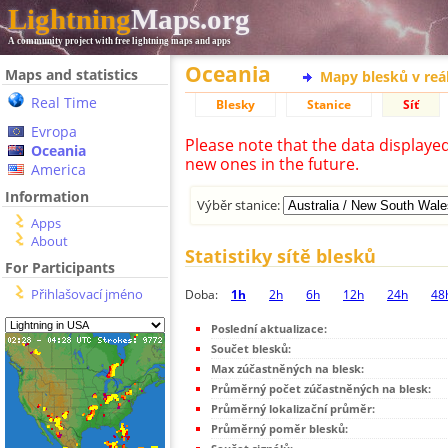
Lightning
Maps.org
A community project with free lightning maps and apps
Oceania
Maps and statistics
Mapy blesků v reá
Real Time
Blesky
Stanice
Síť
Evropa
Please note that the data displaye
Oceania
new ones in the future.
America
Information
Výběr stanice:
Apps
About
Statistiky sítě blesků
For Participants
Přihlašovací jméno
Doba:
1h
2h
6h
12h
24h
48
Poslední aktualizace:
Součet blesků:
Max zúčastněných na blesk:
Průměrný počet zúčastněných na blesk:
Průměrný lokalizační průměr:
Průměrný poměr blesků: