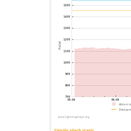
73
19.0
Japan
74
19.4
Japan
75
22.2
Taiwan
76
19.5
Japan
77
19.5
Viet Nam
78
22.2
Taiwan
79
19.3
Thailand
80
19.3
Japan
81
19.5
Japan
82
19.5
Japan
83
19.5
Japan
84
19.5
Japan
85
19.3
Japan
86
19.5
Japan
87
19.1
Japan
88
19.5
Japan
89
19.3
Japan
90
22.2
Japan
91
19.3
Japan
92
19.5
Japan
93
19.5
Japan
94
HOmske:9.2
Japan
95
19.5
Japan
96
22.2
Japan
97
19.5
Japan
98
19.3
Japan
99
19.4
Japan
100
19.3
Japan
Signály všech stanic