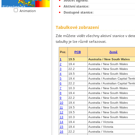
Součet signálů:
Aktivní stanice:
Animation
Dostupné stanice:
Tabulkové zobrazení
Zde můžete vidět všechny aktivní stanice v dete
tabulky je lze různě seřazovat.
Poz.
PCB
Země
1
19.5
Australia / New South Wales
2
19.4
Australia / New South Wales
3
22.2
Australia / New South Wales
4
19.5
Australia / New South Wales
5
19.4
Australia / Australian Capital Terri
6
22.2
Australia / Australian Capital Terri
7
10.3
Australia / New South Wales
8
19.4
Australia / New South Wales
9
22.2
Australia / New South Wales
10
19.4
Australia / New South Wales
11
19.5
Australia / New South Wales
12
19.5
Australia / New South Wales
13
10.3
Australia / New South Wales
14
19.4
Australia / Victoria
15
19.4
Australia / Victoria
16
22.2
Australia / Victoria