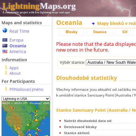
Lightning
Maps.org
A community project with free lightning maps and apps
Oceania
Maps and statistics
Mapy blesků v reá
Real Time
Blesky
Stanice
Síť
Evropa
Please note that the data displaye
Oceania
new ones in the future.
America
Information
Výběr stanice:
Apps
About
Dlouhodobé statistiky
For Participants
Přihlašovací jméno
Všechny informace jsou aktuální od začátku mě
k umístění stanice Sanctuary Point (Australia /
Stanice Sanctuary Point (Australia / 
Nahrát dlouhodobá data od:
Detekované blesky:
Stanice aktivní: