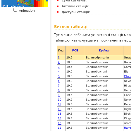
Сума сигналів:
Активні станції:
Animation
Доступні станції:
Вигляд таблиці
Тут можна побачити усі активні станції ме
таблицю, натиснувши на посилання в перш
Поз.
PCB
Країна
1
19.5
Великобританія
Strad
2
19.5
Великобританія
Brain
3
19.5
Великобританія
Camb
4
19.5
Великобританія
Ely
5
10.3
Великобританія
Chatt
6
19.3
Великобританія
Newb
7
19.5
Великобританія
Hinx
8
19.5
Великобританія
Hertf
9
19.5
Великобританія
Enfie
10
19.5
Великобританія
Norw
11
19.3
Великобританія
Pete
12
19.5
Великобританія
High
13
19.3
Великобританія
Birch
14
19.3
Великобританія
King
15
19.3
Великобританія
Astc
16
19.3
Великобританія
Rams