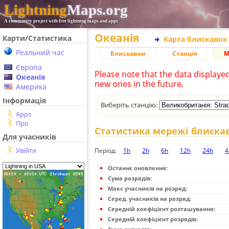
Lightning
Maps.org
A community project with free lightning maps and apps
Океанія
Карти/Статистика
Карта блискавок
Реальний час
Блискавки
Станція
М
Європа
Please note that the data displaye
Океанія
new ones in the future.
Америка
Інформація
Виберіть станцію:
Apps
Про
Статистика мережі блиска
Для учасників
Увійти
Період:
1h
2h
6h
12h
24h
4
Останнє оновлення:
Сума розрядів:
Макс учасників на розряд:
Серед. учасників на розряд:
Середній коефіцієнт розташування:
Середній коефіцієнт розрядів: