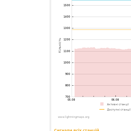
73
19.5
Бельгія
Brus
74
22.2
Бельгія
Bonh
75
19.1
Великобританія
Will
76
19.5
Великобританія
Sidm
77
19.5
Бельгія
Heis
78
19.5
Великобританія
Otter
79
10.4
Нідерланди
Tilb
80
22.2
Бельгія
Haac
81
19.5
Бельгія
Here
82
10.2
Великобританія
Nort
83
19.5
Великобританія
?
84
19.3
Нідерланди
Eem
85
19.5
Великобританія
Exet
86
19.5
Великобританія
Llwyn
87
10.4
Великобританія
Gran
88
22.2
Нідерланди
Alme
89
22.2
Бельгія
Lobb
90
10.4
Франція
Elinc
91
19.1
Бельгія
Melin
92
19.1
Франція
Neuil
93
10.4
Бельгія
Tirle
94
19.5
Бельгія
Diest
95
19.5
Великобританія
Clea
96
10.4
Нідерланди
Oss
97
10.3
Бельгія
Hele
98
10.4
Нідерланди
Vegh
99
19.3
Великобританія
Newc
100
19.3
Великобританія
Alst
Сигнали всіх станцій