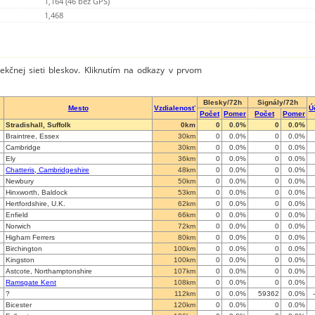
1,164 (46 bez GPS)
1,468
tekčnej sieti bleskov. Kliknutím na odkazy v prvom
Blesky/72h
Signály/72h
Mesto
Vzdialenosť
Ú
Počet
Pomer
Počet
Pomer
Stradishall, Suffolk
0km
0
0.0%
0
0.0%
Braintree, Essex
30km
0
0.0%
0
0.0%
Cambridge
30km
0
0.0%
0
0.0%
Ely
36km
0
0.0%
0
0.0%
Chatteris, Cambridgeshire
48km
0
0.0%
0
0.0%
Newbury
50km
0
0.0%
0
0.0%
Hinxworth, Baldock
53km
0
0.0%
0
0.0%
Hertfordshire, U.K.
62km
0
0.0%
0
0.0%
Enfield
66km
0
0.0%
0
0.0%
Norwich
72km
0
0.0%
0
0.0%
Higham Ferrers
80km
0
0.0%
0
0.0%
Birchington
100km
0
0.0%
0
0.0%
Kingston
100km
0
0.0%
0
0.0%
Astcote, Northamptonshire
107km
0
0.0%
0
0.0%
Ramsgate Kent
108km
0
0.0%
0
0.0%
?
112km
0
0.0%
59362
0.0%
Bicester
120km
0
0.0%
0
0.0%