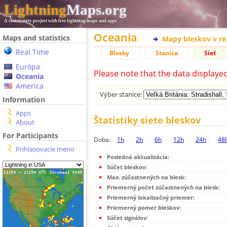
Lightning
Maps.org
A community project with free lightning maps and apps
Oceania
Maps and statistics
Mapy bleskov v r
Real Time
Blesky
Stanica
Sieť
Európa
Please note that the data displaye
Oceania
America
Výber stanice:
Information
Apps
Štatistiky siete bleskov
About
For Participants
Doba:
1h
2h
6h
12h
24h
48
Prihlasovacie meno
Posledná aktualizácia:
Súčet bleskov:
Max. zúčastnených na blesk:
Priemerný počet zúčastnených na blesk:
Priemerný lokalizačný priemer:
Priemerný pomer bleskov:
Súčet signálov: