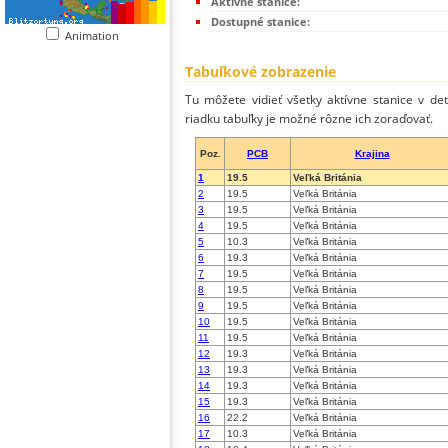
Aktívne stanice:
Dostupné stanice:
Animation
Tabuľkové zobrazenie
Tu môžete vidieť všetky aktívne stanice v de
riadku tabuľky je možné rôzne ich zoraďovať.
Poz.
PCB
Krajina
1
19.5
Veľká Británia
2
19.5
Veľká Británia
3
19.5
Veľká Británia
4
19.5
Veľká Británia
5
10.3
Veľká Británia
6
19.3
Veľká Británia
7
19.5
Veľká Británia
8
19.5
Veľká Británia
9
19.5
Veľká Británia
10
19.5
Veľká Británia
11
19.5
Veľká Británia
12
19.3
Veľká Británia
13
19.3
Veľká Británia
14
19.3
Veľká Británia
15
19.3
Veľká Británia
16
22.2
Veľká Británia
17
10.3
Veľká Británia