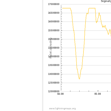
102
10.4
Niederlande
103
19.3
Veľká Británia
104
19.3
Veľká Británia
105
10.4
Belgicko
106
22.2
Niederlande
107
19.3
Francúzsko
108
10.3
Niederlande
109
10.4
Niederlande
110
19.3
Niederlande
111
10.3
Niederlande
112
19.5
Veľká Británia
113
19.5
Francúzsko
114
10.4
Francúzsko
115
10.4
Francúzsko
116
22.2
Niederlande
117
10.4
Niederlande
118
19.5
Francúzsko
119
22.2
Francúzsko
120
22.2
Veľká Británia
121
19.5
Niederlande
122
19.3
Nemecko
123
19.5
Francúzsko
124
10.4
Francúzsko
125
19.4
Nemecko
126
19.1
Francúzsko
127
19.4
Belgicko
128
19.5
Francúzsko
129
10.4
Niederlande