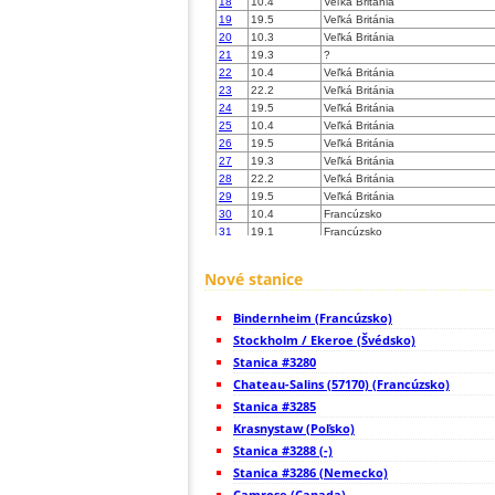
18
10.4
Veľká Británia
19
19.5
Veľká Británia
20
10.3
Veľká Británia
21
19.3
?
22
10.4
Veľká Británia
23
22.2
Veľká Británia
24
19.5
Veľká Británia
25
10.4
Veľká Británia
26
19.5
Veľká Británia
27
19.3
Veľká Británia
28
22.2
Veľká Británia
29
19.5
Veľká Británia
30
10.4
Francúzsko
31
19.1
Francúzsko
32
19.5
Veľká Británia
33
10.4
Veľká Británia
Nové stanice
34
19.5
Veľká Británia
35
19.5
Veľká Británia
Bindernheim (Francúzsko)
36
19.5
?
37
Stockholm / Ekeroe (Švédsko)
19.4
Veľká Británia
38
19.3
Veľká Británia
Stanica #3280
39
10.4
Veľká Británia
Chateau-Salins (57170) (Francúzsko)
40
19.5
Veľká Británia
Stanica #3285
41
10.4
Veľká Británia
42
Krasnystaw (Poľsko)
19.5
Veľká Británia
43
22.2
Veľká Británia
Stanica #3288 (-)
44
19.5
Veľká Británia
Stanica #3286 (Nemecko)
45
19.5
Veľká Británia
Camrose (Canada)