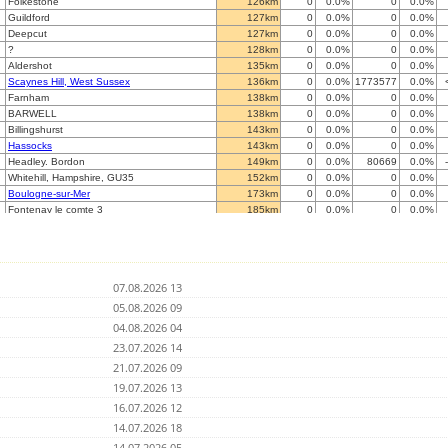
Folkestone
126km
0
0.0%
0
0.0%
Guildford
127km
0
0.0%
0
0.0%
Deepcut
127km
0
0.0%
0
0.0%
?
128km
0
0.0%
0
0.0%
Aldershot
135km
0
0.0%
0
0.0%
Scaynes Hill, West Sussex
136km
0
0.0%
1773577
0.0%
Farnham
138km
0
0.0%
0
0.0%
BARWELL
138km
0
0.0%
0
0.0%
Billingshurst
143km
0
0.0%
0
0.0%
Hassocks
143km
0
0.0%
0
0.0%
Headley. Bordon
149km
0
0.0%
80669
0.0%
Whitehill, Hampshire, GU35
152km
0
0.0%
0
0.0%
Boulogne-sur-Mer
173km
0
0.0%
0
0.0%
Fontenay le comte 3
185km
0
0.0%
0
0.0%
Ellastone
186km
0
0.0%
0
0.0%
Stourbridge
188km
0
0.0%
0
0.0%
West End, Southampton
189km
0
0.0%
0
0.0%
Penkridge, Staffordshire, UK
192km
0
0.0%
0
0.0%
07.08.2026 13
?
192km
0
0.0%
0
0.0%
Hythe, Hampshire
05.08.2026 09
197km
0
0.0%
0
0.0%
Ryton
202km
0
0.0%
0
0.0%
04.08.2026 04
Cheddleton Nr.Leek
203km
0
0.0%
0
0.0%
23.07.2026 14
?
205km
0
0.0%
0
0.0%
21.07.2026 09
Shanklin
209km
0
0.0%
0
0.0%
Bristol / Bath
19.07.2026 13
219km
0
0.0%
0
0.0%
Bath
219km
0
0.0%
214875
0.0%
16.07.2026 12
Wilmslow
230km
0
0.0%
0
0.0%
14.07.2026 18
Manchester
235km
0
0.0%
0
0.0%
14.07.2026 05