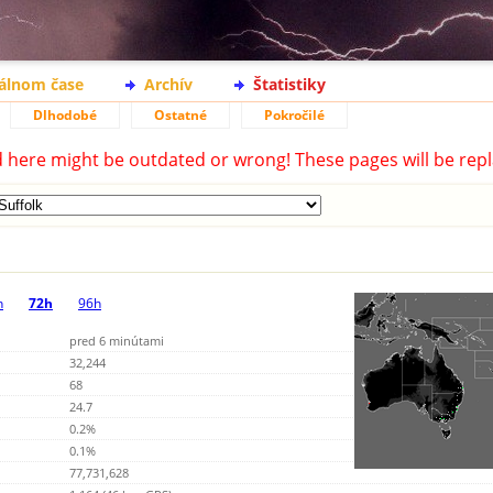
eálnom čase
Archív
Štatistiky
Dlhodobé
Ostatné
Pokročilé
d here might be outdated or wrong! These pages will be repl
h
72h
96h
pred 6 minútami
32,244
68
24.7
0.2%
0.1%
77,731,628