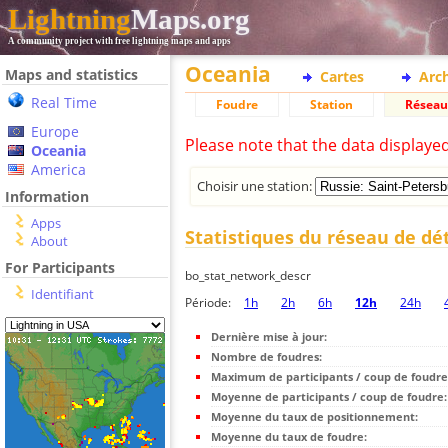
Lightning
Maps.org
A community project with free lightning maps and apps
Oceania
Maps and statistics
Cartes
Arc
Real Time
Foudre
Station
Réseau
Europe
Please note that the data displaye
Oceania
America
Choisir une station:
Information
Apps
Statistiques du réseau de dé
About
For Participants
bo_stat_network_descr
Identifiant
Période:
1h
2h
6h
12h
24h
Dernière mise à jour:
Nombre de foudres:
Maximum de participants / coup de foudre
Moyenne de participants / coup de foudre:
Moyenne du taux de positionnement:
Moyenne du taux de foudre: