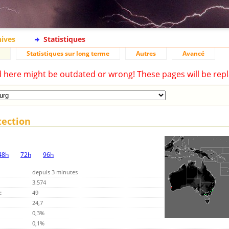
hives
Statistiques
Statistiques sur long terme
Autres
Avancé
d here might be outdated or wrong! These pages will be repl
tection
48h
72h
96h
depuis 3 minutes
3.574
:
49
24,7
0,3%
0,1%