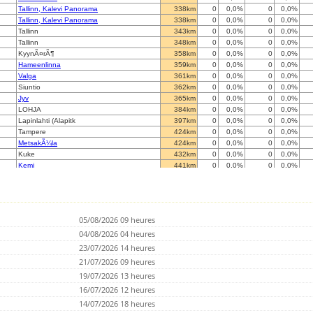
Tallinn, Kalevi Panorama
338km
0
0,0%
0
0,0%
Tallinn, Kalevi Panorama
338km
0
0,0%
0
0,0%
Tallinn
343km
0
0,0%
0
0,0%
Tallinn
348km
0
0,0%
0
0,0%
KyynÃ¤rÃ¶
358km
0
0,0%
0
0,0%
Hameenlinna
359km
0
0,0%
0
0,0%
Valga
361km
0
0,0%
0
0,0%
Siuntio
362km
0
0,0%
0
0,0%
Jyv
365km
0
0,0%
0
0,0%
LOHJA
384km
0
0,0%
0
0,0%
Lapinlahti (Alapitk
397km
0
0,0%
0
0,0%
Tampere
424km
0
0,0%
0
0,0%
MetsakÃ¼la
424km
0
0,0%
0
0,0%
Kuke
432km
0
0,0%
0
0,0%
Kemi
441km
0
0,0%
0
0,0%
Tver 2
447km
0
0,0%
0
0,0%
Inciems
451km
0
0,0%
0
0,0%
Tver
457km
0
0,0%
0
0,0%
Sunta
477km
0
0,0%
0
0,0%
05/08/2026 09 heures
Eura
484km
0
0,0%
0
0,0%
Ruhnu
04/08/2026 04 heures
491km
0
0,0%
0
0,0%
Ikskile
501km
0
0,0%
0
0,0%
23/07/2026 14 heures
SeinÃ¤joki BLUE
521km
0
0,0%
0
0,0%
21/07/2026 09 heures
?
526km
0
0,0%
0
0,0%
19/07/2026 13 heures
Nivala
529km
0
0,0%
0
0,0%
Haapavesi (Leppiojanpera)
16/07/2026 12 heures
541km
0
0,0%
0
0,0%
Haapavesi (Leppiojanpera)
541km
0
0,0%
0
0,0%
14/07/2026 18 heures
Moscow
549km
0
0,0%
0
0,0%