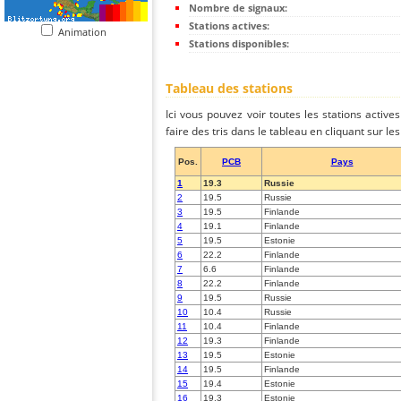
Nombre de signaux:
Stations actives:
Animation
Stations disponibles:
Tableau des stations
Ici vous pouvez voir toutes les stations activ
faire des tris dans le tableau en cliquant sur l
Pos.
PCB
Pays
1
19.3
Russie
2
19.5
Russie
3
19.5
Finlande
4
19.1
Finlande
5
19.5
Estonie
6
22.2
Finlande
7
6.6
Finlande
8
22.2
Finlande
9
19.5
Russie
10
10.4
Russie
11
10.4
Finlande
12
19.3
Finlande
13
19.5
Estonie
14
19.5
Finlande
15
19.4
Estonie
16
19.3
Estonie