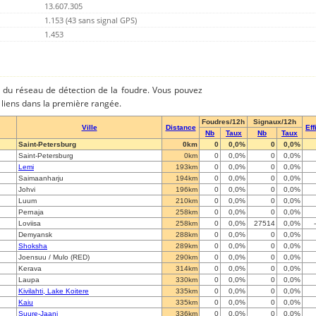
13.607.305
1.153 (43 sans signal GPS)
1.453
es du réseau de détection de la foudre. Vous pouvez
es liens dans la première rangée.
Foudres/12h
Signaux/12h
Ville
Distance
Eff
Nb
Taux
Nb
Taux
Saint-Petersburg
0km
0
0,0%
0
0,0%
Saint-Petersburg
0km
0
0,0%
0
0,0%
Lemi
193km
0
0,0%
0
0,0%
Saimaanharju
194km
0
0,0%
0
0,0%
Johvi
196km
0
0,0%
0
0,0%
Luum
210km
0
0,0%
0
0,0%
Pernaja
258km
0
0,0%
0
0,0%
Loviisa
258km
0
0,0%
27514
0,0%
Demyansk
288km
0
0,0%
0
0,0%
Shoksha
289km
0
0,0%
0
0,0%
Joensuu / Mulo (RED)
290km
0
0,0%
0
0,0%
Kerava
314km
0
0,0%
0
0,0%
Laupa
330km
0
0,0%
0
0,0%
Kivilahti, Lake Koitere
335km
0
0,0%
0
0,0%
Kaiu
335km
0
0,0%
0
0,0%
Suure-Jaani
336km
0
0,0%
0
0,0%