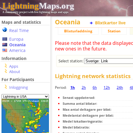
Lightning
Maps.org
A community project with free lightning maps and apps
Oceania
Maps and statistics
Blixtkartor live
Real Time
Blixturladdning
Station
Europa
Please note that the data displaye
Oceania
new ones in the future.
America
Information
Select station:
Apps
About
Lightning network statistics
For Participants
Inloggning
Period:
1h
2h
6h
12h
24h
4
Senast uppdaterad:
Summa antal blixtar:
Max antal deltagare per blixt:
Medelantal deltagare per blixt:
Medel lokaliseringsratio:
Medel blixtratio: