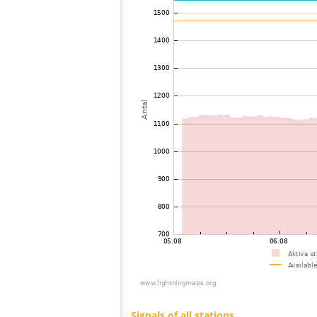
73
19.5
Polen
74
19.5
Finland
75
10.3
Estland
76
19.3
Tyskland
77
19.5
Tyskland
78
19.3
Estland
79
19.3
Estland
80
19.3
Estland
81
19.3
Estland
82
19.5
Polen
83
19.3
Tyskland
84
10.4
Tyskland
85
19.4
Estland
86
19.5
Lettland
87
19.3
Tyskland
88
19.5
Lettland
89
10.3
Norge
90
19.5
Estland
91
6.8
Tyskland
92
19.5
Finland
93
19.3
Norge
94
19.5
Sverige
95
19.5
Tyskland
96
10.4
Tyskland
97
19.3
Estland
98
19.4
Polen
99
19.5
Finland
100
19.3
Finland
Signals of all stations