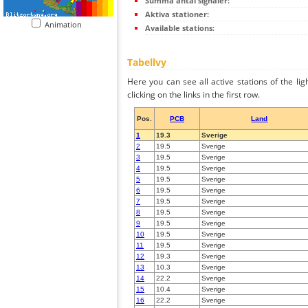
Summa antal signaler:
Aktiva stationer:
Animation
Available stations:
Tabellvy
Here you can see all active stations of the li
clicking on the links in the first row.
Pos.
PCB
Land
1
19.3
Sverige
2
19.5
Sverige
3
19.5
Sverige
4
19.5
Sverige
5
19.5
Sverige
6
19.5
Sverige
7
19.5
Sverige
8
19.5
Sverige
9
19.5
Sverige
10
19.5
Sverige
11
19.5
Sverige
12
19.3
Sverige
13
10.3
Sverige
14
22.2
Sverige
15
10.4
Sverige
16
22.2
Sverige