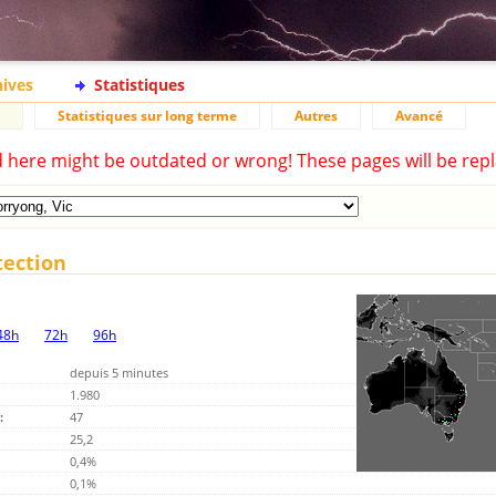
hives
Statistiques
Statistiques sur long terme
Autres
Avancé
d here might be outdated or wrong! These pages will be repl
tection
48h
72h
96h
depuis 5 minutes
1.980
:
47
25,2
0,4%
0,1%