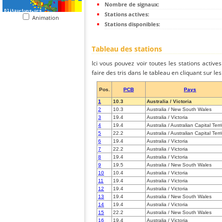
Nombre de signaux:
Stations actives:
Animation
Stations disponibles:
Tableau des stations
Ici vous pouvez voir toutes les stations activ
faire des tris dans le tableau en cliquant sur l
Pos.
PCB
Pays
1
10.3
Australia / Victoria
2
10.3
Australia / New South Wales
3
19.4
Australia / Victoria
4
19.4
Australia / Australian Capital Terri
5
22.2
Australia / Australian Capital Terri
6
19.4
Australia / Victoria
7
22.2
Australia / Victoria
8
19.4
Australia / Victoria
9
19.5
Australia / New South Wales
10
10.4
Australia / Victoria
11
19.4
Australia / Victoria
12
19.4
Australia / Victoria
13
19.4
Australia / New South Wales
14
19.4
Australia / Victoria
15
22.2
Australia / New South Wales
16
19.4
Australia / Victoria