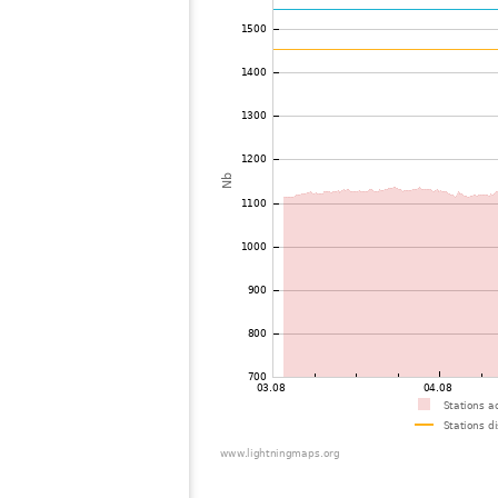
73
22.2
Taiwan
74
19.4
Japan
75
19.0
Japan
76
19.5
Viet Nam
77
19.5
Japan
78
19.3
Thailand
79
22.2
Taiwan
80
19.3
Japan
81
19.3
Japan
82
19.5
Japan
83
19.5
Japan
84
19.5
Japan
85
19.5
Japan
86
19.3
Japan
87
19.5
Japan
88
19.5
Japan
89
19.1
Japan
90
19.5
Japan
91
19.3
Japan
92
22.2
Japan
93
19.5
Japan
94
19.3
Japan
95
22.2
Japan
96
19.3
Japan
97
19.5
Japan
98
19.5
Japan
99
10.4
Japan
100
HOmske:9.2
Japan