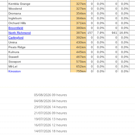
Kembla Grange
327km
0
0,0%
0
0,0%
Woodend
327km
0
0,0%
0
0,0%
Dromana
354km
0
0,0%
0
0,0%
Ingleburn
364km
0
0,0%
0
0,0%
Orchard Hills
371km
0
0,0%
0
0,0%
Broomfield
380km
0
0,0%
0
0,0%
North Richmond
387km
157
7,9%
941
16,6%
Carlingford
392km
0
0,0%
0
0,0%
Umina
430km
0
0,0%
0
0,0%
Peats Ridge
441km
0
0,0%
0
0,0%
Kulnura
445km
0
0,0%
0
0,0%
Stawell
467km
0
0,0%
0
0,0%
Stowport
575km
0
0,0%
0
0,0%
Mil-Lel
652km
0
0,0%
0
0,0%
Kingston
755km
0
0,0%
0
0,0%
Kingston
761km
0
0,0%
0
0,0%
Cradoc
774km
0
0,0%
0
0,0%
Inverell
774km
0
0,0%
0
0,0%
Ironbank
844km
0
0,0%
0
0,0%
05/08/2026 09 heures
aaRidgehaven
846km
0
0,0%
0
0,0%
Athelstone (IADELA729)
04/08/2026 04 heures
846km
0
0,0%
0
0,0%
Adelaide
856km
0
0,0%
0
0,0%
23/07/2026 14 heures
Ballina
971km
0
0,0%
0
0,0%
21/07/2026 09 heures
Whyalla
1.010km
0
0,0%
0
0,0%
19/07/2026 13 heures
Dalby
1.051km
0
0,0%
0
0,0%
Dutton Park, Brisbane
16/07/2026 12 heures
1.081km
0
0,0%
0
0,0%
Carina
1.085km
0
0,0%
0
0,0%
14/07/2026 18 heures
Wavell Heights
1.092km
0
0,0%
0
0,0%