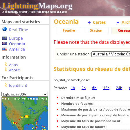
Lightning
Maps.org
A community project with free lightning maps and apps
Oceania
Maps and statistics
Cartes
Arc
Real Time
Foudre
Station
Réseau
Europe
Please note that the data displaye
Oceania
America
Choisir une station:
Information
Apps
Statistiques du réseau de dé
About
For Participants
bo_stat_network_descr
Identifiant
Période:
1h
2h
6h
12h
24h
Dernière mise à jour:
Nombre de foudres:
Maximum de participants / coup de foudre
Moyenne de participants / coup de foudre:
Moyenne du taux de positionnement:
Moyenne du taux de foudre: