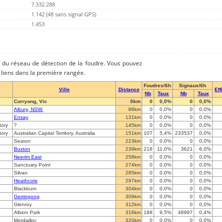
7.332.288
1.142 (48 sans signal GPS)
1.453
es du réseau de détection de la foudre. Vous pouvez
es liens dans la première rangée.
Foudres/6h
Signaux/6h
Ville
Distance
Eff
Nb
Taux
Nb
Taux
Corryong, Vic
0km
0
0,0%
0
0,0%
Albury, NSW.
88km
0
0,0%
0
0,0%
Ensay
131km
0
0,0%
0
0,0%
tory
?
145km
0
0,0%
0
0,0%
tory
Australian Capital Territory, Australia
151km
107
5,4%
233537
0,0%
Seaton
223km
0
0,0%
0
0,0%
Buxton
239km
218
11,0%
3621
6,0%
Neerim East
258km
0
0,0%
0
0,0%
Sanctuary Point
274km
0
0,0%
0
0,0%
Silvan
285km
0
0,0%
0
0,0%
Heathcote
297km
0
0,0%
0
0,0%
Blackburn
304km
0
0,0%
0
0,0%
Gerringong
309km
0
0,0%
0
0,0%
Glenroy
312km
0
0,0%
0
0,0%
Albion Park
316km
188
9,5%
48997
0,4%
Mordialloc
320km
0
0,0%
0
0,0%