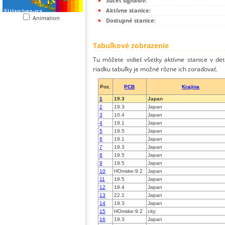
Súčet signálov:
Aktívne stanice:
Animation
Dostupné stanice:
Tabuľkové zobrazenie
Tu môžete vidieť všetky aktívne stanice v de
riadku tabuľky je možné rôzne ich zoraďovať.
Poz.
PCB
Krajina
1
19.3
Japan
2
19.3
Japan
3
10.4
Japan
4
19.1
Japan
5
19.5
Japan
6
19.1
Japan
7
19.3
Japan
8
19.5
Japan
9
19.5
Japan
10
HOmske:9.2
Japan
11
19.5
Japan
12
19.4
Japan
13
22.2
Japan
14
19.3
Japan
15
HOmske:9.2
city;
16
19.3
Japan