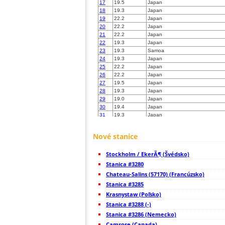
17
19.5
Japan
18
19.3
Japan
19
22.2
Japan
20
22.2
Japan
21
22.2
Japan
22
19.3
Japan
23
19.3
Samoa
24
19.3
Japan
25
22.2
Japan
26
22.2
Japan
27
19.5
Japan
28
19.3
Japan
29
19.0
Japan
30
19.4
Japan
31
19.3
Japan
32
10.4
Japan
33
19.4
Japan
Nové stanice
34
19.5
Japan
35
19.5
Japan
Stockholm / EkerÃ¶ (Švédsko)
36
19.5
Japan
37
Stanica #3280
19.5
Japan
38
19.3
Japan
Chateau-Salins (57170) (Francúzsko)
39
19.4
Japan
Stanica #3285
40
19.5
Japan
Krasnystaw (Poľsko)
41
19.5
Japan
42
Stanica #3288 (-)
19.3
Japan
43
19.5
Japan
Stanica #3286 (Nemecko)
44
19.5
Japan
Camrose (Canada)