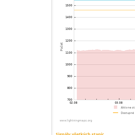
73
19.5
Mongolia
74
22.2
Mongolia
75
19.5
Viet Nam
76
19.3
Malaysia
77
19.3
Thailand
78
19.5
India
79
22.2
Bangladesh
80
22.2
Singapore
81
10.4
Australia / Northern Territory
82
19.5
Russland
83
19.1
Australia / Queensland
84
10.4
United States / Hawaii
85
19.5
United States / Hawaii
86
19.3
Australia / Queensland
87
19.5
Australia / Queensland
88
19.5
Australia / Queensland
89
19.5
Australia / Queensland
90
19.5
Australia / Queensland
91
10.4
Australia / Queensland
92
19.3
Australia / Queensland
93
19.5
Canada
94
19.5
Australia / New South Wales
95
10.4
Russland
96
Canada
97
19.3
Australia / New South Wales
98
19.5
Fínsko
99
19.5
Fínsko
100
19.3
Canada
Signály všetkých staníc