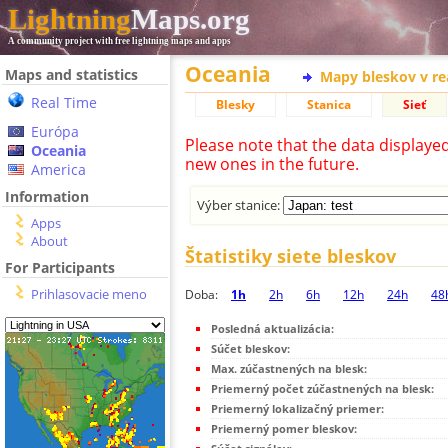
Lightning
Maps.org
A community project with free lightning maps and apps
Oceania
Maps and statistics
Mapy bleskov v r
Real Time
Blesky
Stanica
Sieť
Európa
Please note that the data displaye
Oceania
new ones in the future.
America
Information
Výber stanice:
Apps
About
Štatistiky siete bleskov
For Participants
Prihlasovacie meno
Doba:
1h
2h
6h
12h
24h
48
Posledná aktualizácia:
Súčet bleskov:
Max. zúčastnených na blesk:
Priemerný počet zúčastnených na blesk:
Priemerný lokalizačný priemer:
Priemerný pomer bleskov: