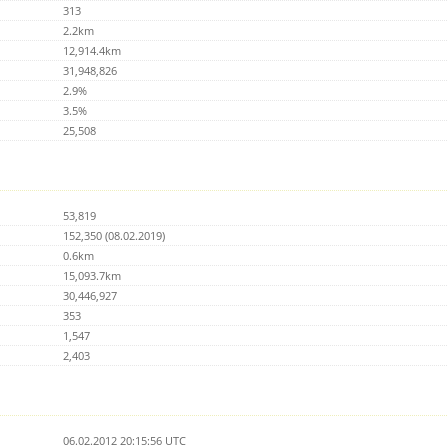
313
2.2km
12,914.4km
31,948,826
2.9%
3.5%
25,508
53,819
152,350 (08.02.2019)
0.6km
15,093.7km
30,446,927
353
1,547
2,403
06.02.2012 20:15:56 UTC