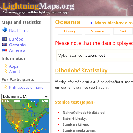
Lightning
Maps.org
A community project with free lightning maps and apps
Oceania
Maps and statistics
Mapy bleskov v r
Real Time
Blesky
Stanica
Sieť
Európa
Please note that the data displaye
Oceania
America
Výber stanice:
Information
Apps
Dlhodobé štatistiky
About
For Participants
Všetky informácie sú aktuálne od začiatku mera
Prihlasovacie meno
umiestneniu stanice test (Japan).
Stanice test (Japan)
Nahrať dlhodobé dáta od:
Zistené blesky:
Stanica aktívna:
Stanica neakrtívnaí: