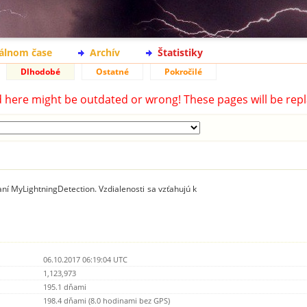
eálnom čase
Archív
Štatistiky
Dlhodobé
Ostatné
Pokročilé
d here might be outdated or wrong! These pages will be repl
ní MyLightningDetection. Vzdialenosti sa vzťahujú k
06.10.2017 06:19:04 UTC
1,123,973
195.1 dňami
198.4 dňami (8.0 hodinami bez GPS)