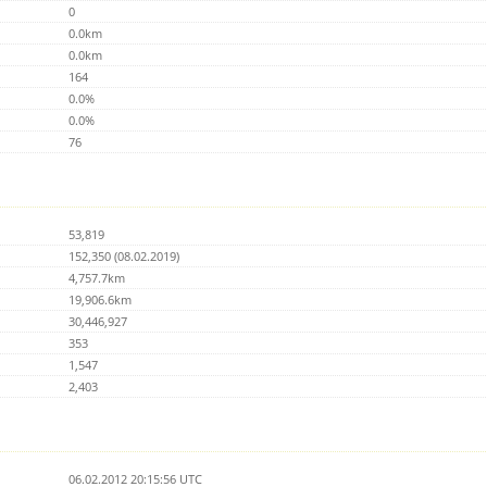
0
0.0km
0.0km
164
0.0%
0.0%
76
53,819
152,350 (08.02.2019)
4,757.7km
19,906.6km
30,446,927
353
1,547
2,403
06.02.2012 20:15:56 UTC