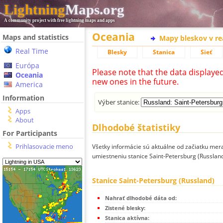
Lightning
Maps.org
A community project with free lightning maps and apps
Oceania
Maps and statistics
Mapy bleskov v r
Real Time
Blesky
Stanica
Sieť
Európa
Please note that the data displaye
Oceania
new ones in the future.
America
Information
Výber stanice:
Apps
About
Dlhodobé štatistiky
For Participants
Prihlasovacie meno
Všetky informácie sú aktuálne od začiatku mera
umiestneniu stanice Saint-Petersburg (Russland
Stanice Saint-Petersburg (Russland)
Nahrať dlhodobé dáta od:
Zistené blesky:
Stanica aktívna: