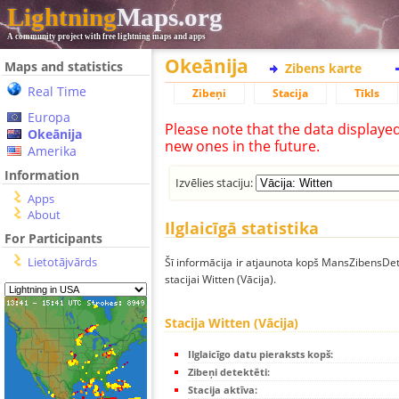
Lightning
Maps.org
A community project with free lightning maps and apps
Okeānija
Maps and statistics
Zibens karte
Real Time
Zibeņi
Stacija
Tīkls
Europa
Please note that the data displaye
Okeānija
new ones in the future.
Amerika
Information
Izvēlies staciju:
Apps
About
Ilglaicīgā statistika
For Participants
Lietotājvārds
Šī informācija ir atjaunota kopš MansZibensDet
stacijai Witten (Vācija).
Stacija Witten (Vācija)
Ilglaicīgo datu pieraksts kopš:
Zibeņi detektēti:
Stacija aktīva: