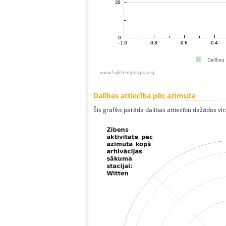
Dalības attiecība pēc azimuta
Šis grafiks parāda dalības attiecību dažādos vi