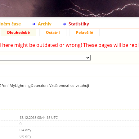
lném čase
Archiv
Statistiky
Dlouhodobé
Ostatní
Pokročilé
d here might be outdated or wrong! These pages will be repl
ření MyLightningDetection. Vzdálenosti se vztahují
13.12.2018 08:44:15 UTC
0
0.4 dny
0.0 dny