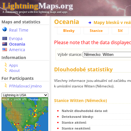
Lightning
Maps.org
A community project with free lightning maps and apps
Oceania
Maps and statistics
Mapy blesků v reá
Real Time
Blesky
Stanice
Síť
Evropa
Please note that the data displaye
Oceania
America
Výběr stanice:
Information
Apps
Dlouhodobé statistiky
About
For Participants
Všechny informace jsou aktuální od začátku mě
Přihlašovací jméno
k umístění stanice Witten (Německo).
Stanice Witten (Německo)
Nahrát dlouhodobá data od:
Detekované blesky:
Stanice aktivní:
Stanice neaktivní: