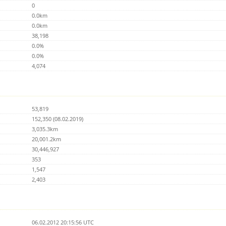
0
0.0km
0.0km
38,198
0.0%
0.0%
4,074
53,819
152,350 (08.02.2019)
3,035.3km
20,001.2km
30,446,927
353
1,547
2,403
06.02.2012 20:15:56 UTC