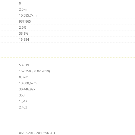
0
2,5km
10.385,7km
987.865
2,6%
38,9%
15.884
53.819
152.350 (08.02.2019)
0,3km
13.008,6km
30.446.927
353
1.547
2.403
06.02.2012 20:15:56 UTC