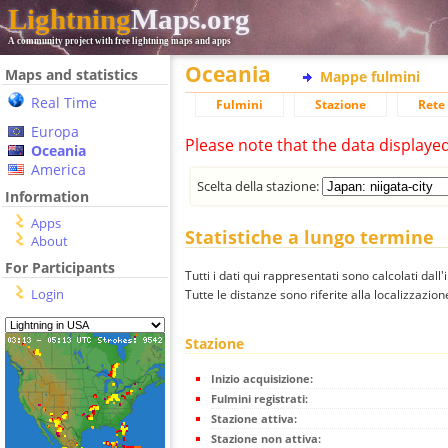
Lightning
Maps.org
A community project with free lightning maps and apps
Oceania
Maps and statistics
Mappe fulmini
Real Time
Fulmini
Stazione
Rete 
Europa
Please note that the data displaye
Oceania
America
Scelta della stazione:
Information
Apps
Statistiche a lungo termine
About
For Participants
Tutti i dati qui rappresentati sono calcolati dall'
Login
Tutte le distanze sono riferite alla localizzazione
Stazione
Inizio acquisizione:
Fulmini registrati:
Stazione attiva:
Stazione non attiva: