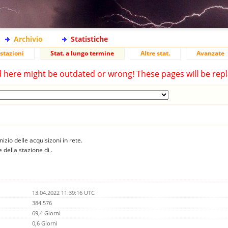
Archivio
Statistiche
stazioni
Stat. a lungo termine
Altre stat.
Avanzate
d here might be outdated or wrong! These pages will be repl
inizio delle acquisizoni in rete.
 della stazione di .
13.04.2022 11:39:16 UTC
384.576
69,4 Giorni
0,6 Giorni