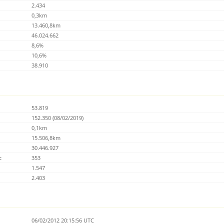
2.434
0,3km
13.460,8km
46.024.662
8,6%
10,6%
38.910
53.819
152.350 (08/02/2019)
0,1km
15.506,8km
30.446.927
:
353
1.547
2.403
06/02/2012 20:15:56 UTC