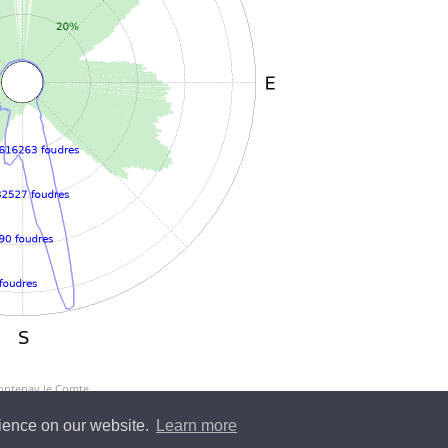
Fontenay le Comte
rience on our website.
Learn more