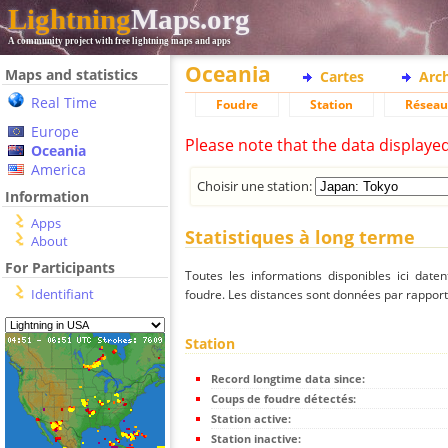
Lightning
Maps.org
A community project with free lightning maps and apps
Oceania
Maps and statistics
Cartes
Arc
Real Time
Foudre
Station
Réseau
Europe
Please note that the data displaye
Oceania
America
Choisir une station:
Information
Apps
Statistiques à long terme
About
For Participants
Toutes les informations disponibles ici dat
Identifiant
foudre. Les distances sont données par rapport 
Station
Record longtime data since:
Coups de foudre détectés:
Station active:
Station inactive: