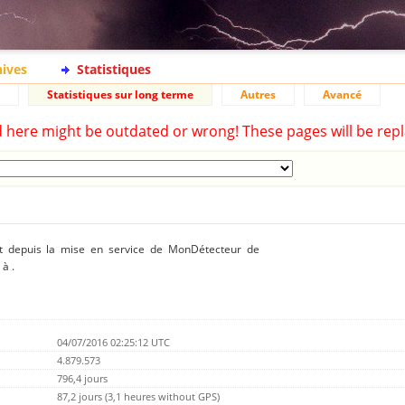
hives
Statistiques
Statistiques sur long terme
Autres
Avancé
d here might be outdated or wrong! These pages will be repl
ent depuis la mise en service de MonDétecteur de
à .
04/07/2016 02:25:12 UTC
4.879.573
796,4 jours
87,2 jours (3,1 heures without GPS)