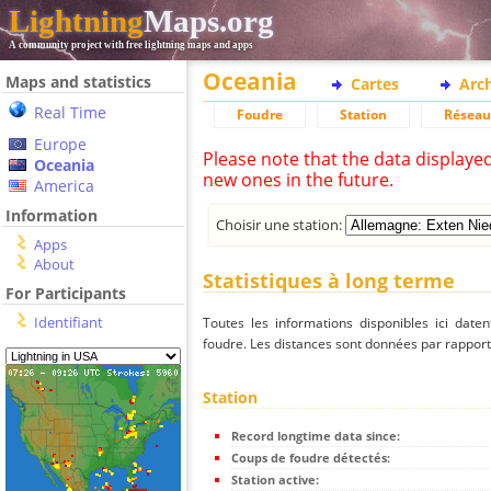
Lightning
Maps.org
A community project with free lightning maps and apps
Oceania
Maps and statistics
Cartes
Arc
Real Time
Foudre
Station
Réseau
Europe
Please note that the data displaye
Oceania
new ones in the future.
America
Information
Choisir une station:
Apps
About
Statistiques à long terme
For Participants
Identifiant
Toutes les informations disponibles ici dat
foudre. Les distances sont données par rapport 
Station
Record longtime data since:
Coups de foudre détectés:
Station active: