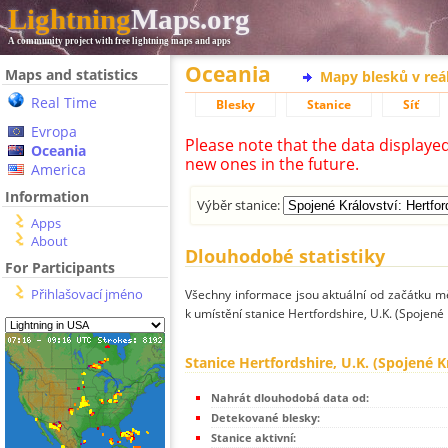
Lightning
Maps.org
A community project with free lightning maps and apps
Oceania
Maps and statistics
Mapy blesků v reá
Real Time
Blesky
Stanice
Síť
Evropa
Please note that the data displaye
Oceania
new ones in the future.
America
Information
Výběr stanice:
Apps
About
Dlouhodobé statistiky
For Participants
Přihlašovací jméno
Všechny informace jsou aktuální od začátku mě
k umístění stanice Hertfordshire, U.K. (Spojené 
Stanice Hertfordshire, U.K. (Spojené K
Nahrát dlouhodobá data od:
Detekované blesky:
Stanice aktivní: