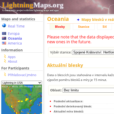
Lightning
Maps.org
A community project with free lightning maps and apps
Oceania
Maps and statistics
Mapy blesků v reá
Real Time
Blesky
Stanice
Síť
Evropa
Please note that the data displaye
Oceania
new ones in the future.
America
Information
Výběr stanice:
Apps
About
Aktuální blesky
For Participants
Přihlašovací jméno
Data o blescích jsou stahována v intervalu každ
výpočet poměru blesků a míry je 15 minut.
Oblast:
Poslední aktualizace:
Poslední detekovaný blesk:
Aktuální míra blesků: