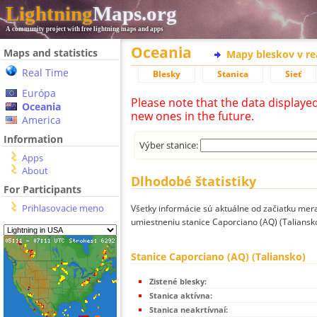
Lightning
Maps.org
A community project with free lightning maps and apps
Oceania
Maps and statistics
Mapy bleskov v r
Real Time
Blesky
Stanica
Sieť
Európa
Please note that the data displaye
Oceania
new ones in the future.
America
Information
Výber stanice:
Apps
About
Dlhodobé štatistiky
For Participants
Prihlasovacie meno
Všetky informácie sú aktuálne od začiatku mera
umiestneniu stanice Caporciano (AQ) (Taliansko
Stanice Caporciano (AQ) (Taliansko)
Zistené blesky:
Stanica aktívna:
Stanica neakrtívnaí: