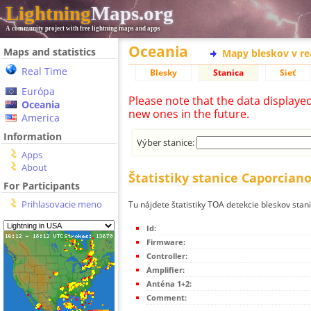
Lightning
Maps.org
A community project with free lightning maps and apps
Oceania
Maps and statistics
Mapy bleskov v r
Real Time
Blesky
Stanica
Sieť
Európa
Please note that the data displaye
Oceania
new ones in the future.
America
Information
Výber stanice:
Apps
About
Štatistiky stanice Caporciano
For Participants
Prihlasovacie meno
Tu nájdete štatistiky TOA detekcie bleskov stan
Id:
Firmware:
Controller:
Amplifier:
Anténa 1+2:
Comment: