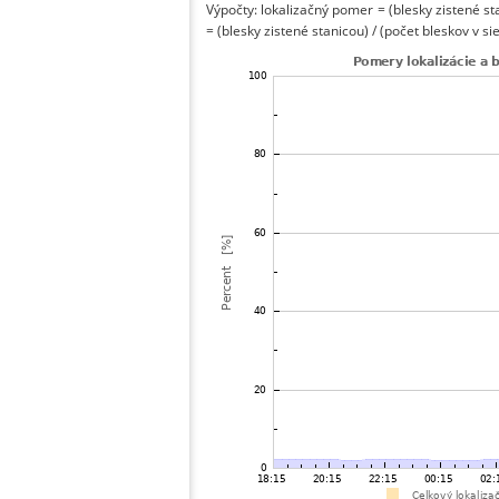
Výpočty: lokalizačný pomer = (blesky zistené st
= (blesky zistené stanicou) / (počet bleskov v sie