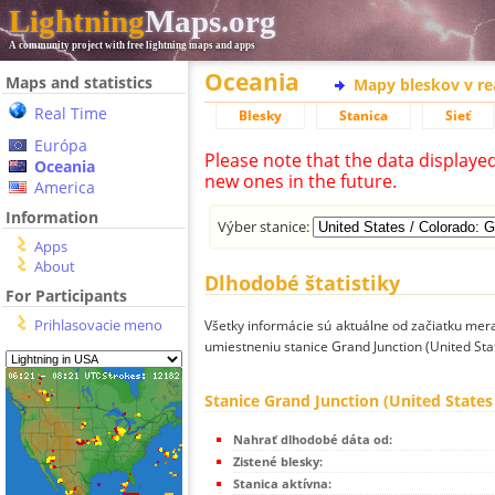
Lightning
Maps.org
A community project with free lightning maps and apps
Oceania
Maps and statistics
Mapy bleskov v r
Real Time
Blesky
Stanica
Sieť
Európa
Please note that the data displaye
Oceania
new ones in the future.
America
Information
Výber stanice:
Apps
About
Dlhodobé štatistiky
For Participants
Prihlasovacie meno
Všetky informácie sú aktuálne od začiatku mera
umiestneniu stanice Grand Junction (United Sta
Stanice Grand Junction (United States
Nahrať dlhodobé dáta od:
Zistené blesky:
Stanica aktívna: