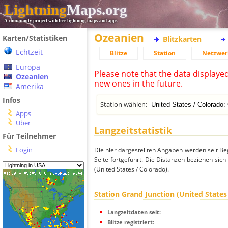
Lightning
Maps.org
A community project with free lightning maps and apps
Ozeanien
Karten/Statistiken
Blitzkarten
Echtzeit
Blitze
Station
Netzwer
Europa
Please note that the data displaye
Ozeanien
new ones in the future.
Amerika
Infos
Station wählen:
Apps
Über
Langzeitstatistik
Für Teilnehmer
Login
Die hier dargestellten Angaben werden seit Be
Seite fortgeführt. Die Distanzen beziehen sic
(United States / Colorado).
Station Grand Junction (United States
Langzeitdaten seit:
Blitze registriert: