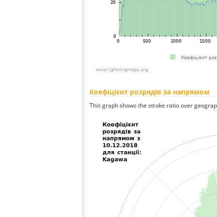
Коефіцієнт розрядів за напрямом
This graph shows the stroke ratio over geographi