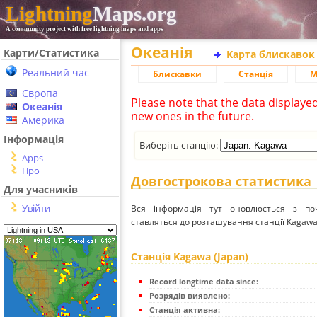
Lightning
Maps.org
A community project with free lightning maps and apps
Океанія
Карти/Статистика
Карта блискавок
Реальний час
Блискавки
Станція
М
Європа
Please note that the data displaye
Океанія
new ones in the future.
Америка
Інформація
Виберіть станцію:
Apps
Про
Довгострокова статистика
Для учасників
Увійти
Вся інформація тут оновлюється з п
ставляться до розташування станції Kagawa 
Станція Kagawa (Japan)
Record longtime data since:
Розрядів виявлено:
Станція активна: