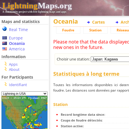
Lightning
Maps.org
A community project with free lightning maps and apps
Oceania
Maps and statistics
Cartes
Arc
Real Time
Foudre
Station
Réseau
Europe
Please note that the data displaye
Oceania
new ones in the future.
America
Information
Choisir une station:
Apps
About
Statistiques à long terme
For Participants
Identifiant
Toutes les informations disponibles ici dat
foudre. Les distances sont données par rapport 
Station
Record longtime data since:
Coups de foudre détectés:
Station active: