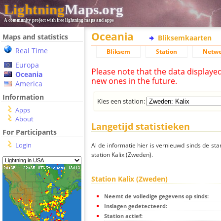
Lightning
Maps.org
A community project with free lightning maps and apps
Oceania
Maps and statistics
Bliksemkaarten
Real Time
Bliksem
Station
Netwe
Europa
Please note that the data displaye
Oceania
new ones in the future.
America
Information
Kies een station:
Apps
About
Langetijd statistieken
For Participants
Login
Al de informatie hier is vernieuwd sinds de sta
station Kalix (Zweden).
Station Kalix (Zweden)
Neemt de volledige gegevens op sinds:
Inslagen gedetecteerd:
Station actief: