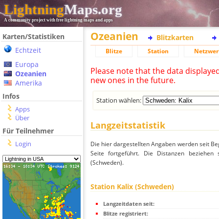
Lightning
Maps.org
A community project with free lightning maps and apps
Ozeanien
Karten/Statistiken
Blitzkarten
Echtzeit
Blitze
Station
Netzwer
Europa
Please note that the data displaye
Ozeanien
new ones in the future.
Amerika
Infos
Station wählen:
Apps
Über
Langzeitstatistik
Für Teilnehmer
Login
Die hier dargestellten Angaben werden seit Be
Seite fortgeführt. Die Distanzen beziehen
(Schweden).
Station Kalix (Schweden)
Langzeitdaten seit:
Blitze registriert: