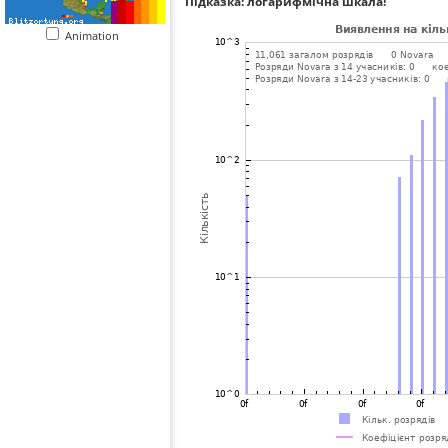
Підказка: логарифмічна шкала!
Animation