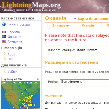
Lightning
Maps.org
A community project with free lightning maps and apps
Океанія
Карти/Статистика
Карта блискавок
Реальний час
Блискавки
Станція
М
Європа
Please note that the data displaye
Океанія
new ones in the future.
Америка
Інформація
Виберіть станцію:
Apps
Про
Розширена статистика
Для учасників
Увійти
Розширена статистика, в основному для опе
Регіон:
Учасники
Для виявлення і локалізації розряду, мінім