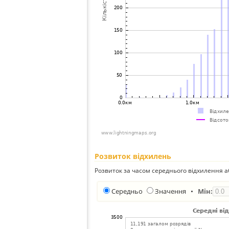
Розвиток відхилень
Розвиток за часом середнього відхилення а
Середньо
Значення
•
Мін: