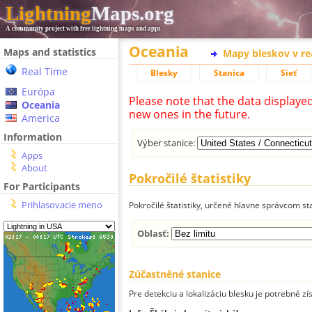
Lightning
Maps.org
A community project with free lightning maps and apps
Oceania
Maps and statistics
Mapy bleskov v r
Real Time
Blesky
Stanica
Sieť
Európa
Please note that the data displaye
Oceania
new ones in the future.
America
Information
Výber stanice:
Apps
About
Pokročilé štatistiky
For Participants
Prihlasovacie meno
Pokročilé štatistiky, určené hlavne správcom st
Oblasť:
Zúčastněné stanice
Pre detekciu a lokalizáciu blesku je potrebné zí