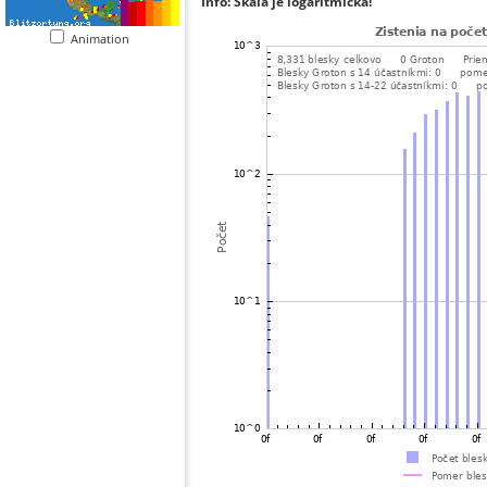
Info: Škála je logaritmická!
Animation