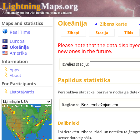
Lightning
Maps.org
A community project with free lightning maps and apps
Okeānija
Maps and statistics
Zibens karte
Real Time
Zibeņi
Stacija
Tīkls
Europa
Please note that the data displaye
Okeānija
new ones in the future.
Amerika
Information
Izvēlies staciju:
Apps
About
Papildus statistika
For Participants
Lietotājvārds
Perspektīvā statistika, pārsvarā noderīga detek
Reģions:
Dalībnieki
Lai detektētu zibens izlādi un noteiktu tā ģeogr
uztver doto signālu.