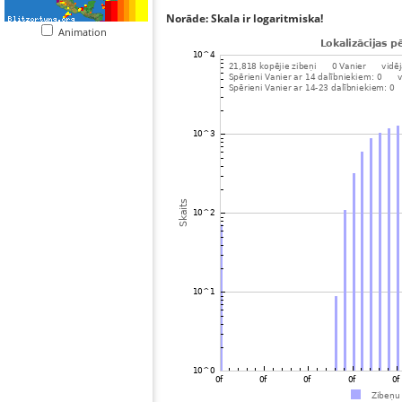
Norāde: Skala ir logaritmiska!
Animation