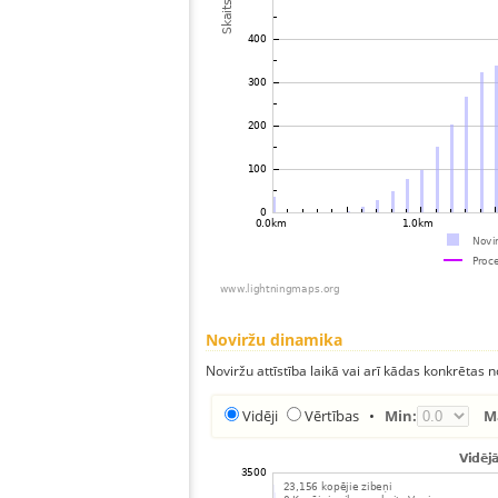
Noviržu dinamika
Noviržu attīstība laikā vai arī kādas konkrētas no
Vidēji
Vērtības
•
Min:
M