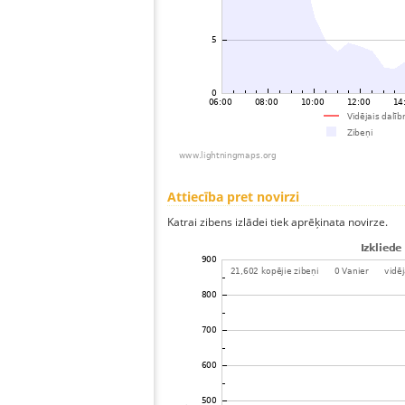
Attiecība pret novirzi
Katrai zibens izlādei tiek aprēķinata novirze.