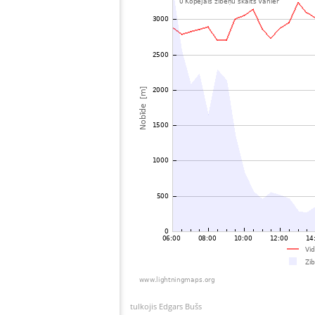
tulkojis Edgars Bušs