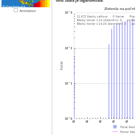
Info: Škála je logaritmická!
Animation