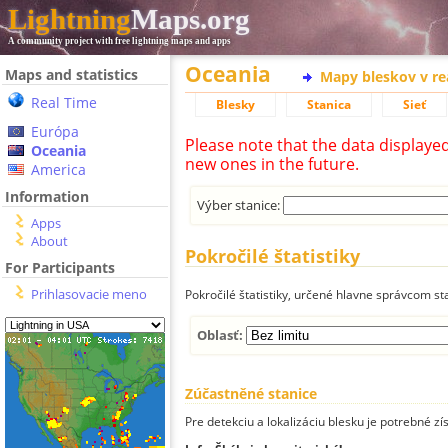
Lightning
Maps.org
A community project with free lightning maps and apps
Oceania
Maps and statistics
Mapy bleskov v r
Real Time
Blesky
Stanica
Sieť
Európa
Please note that the data displaye
Oceania
new ones in the future.
America
Information
Výber stanice:
Apps
About
Pokročilé štatistiky
For Participants
Prihlasovacie meno
Pokročilé štatistiky, určené hlavne správcom st
Oblasť:
Zúčastněné stanice
Pre detekciu a lokalizáciu blesku je potrebné zí